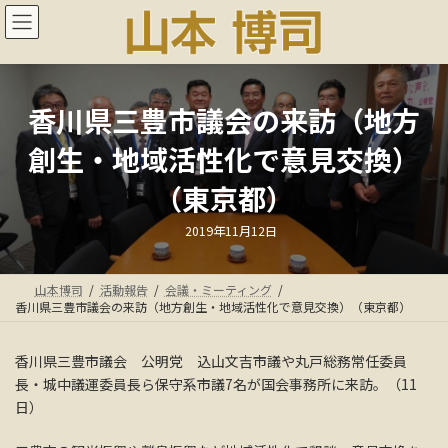
コ
ナ
ン
ビ
テ
ゲ
ン
ー
ツ
シ
へ
ョ
香川県三豊市議会の来訪（地方
ス
ン
創生・地域活性化で意見交換）
キ
に
ッ
移
（東京都）
プ
動
最
2019年11月12日
終
更
新
日
山本博司
活動報告
会議・ミーティング
時
:
香川県三豊市議会の来訪（地方創生・地域活性化で意見交換）（東京都）
香川県三豊市議会 公明党 込山文吉市議や丸戸総務常任委員
長・城中議運委員長ら保守系市議7名が国会事務所に来訪。（11
日）