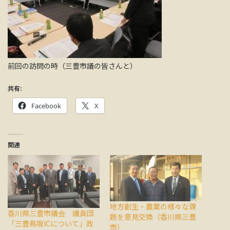
前回の訪問の時（三豊市議の皆さんと）
共有:
Facebook
X
関連
地方創生・農業の様々な課
香川県三豊市議会 議員団
題を意見交換（香川県三豊
「三豊鳥坂ICについて」政
市）