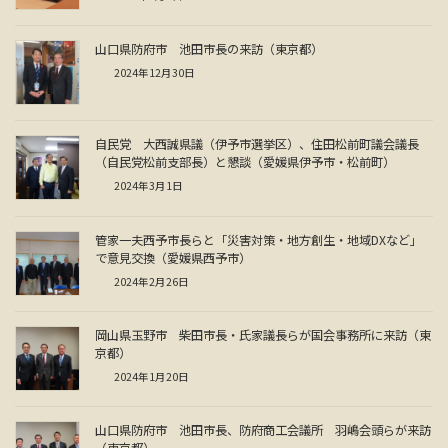
山口県防府市 池田市長の来訪（東京都）
2024年12月30日
自民党 大西誠県議（伊予市選挙区）、住田松前町議会議長
（自民党松前支部長）と懇談（愛媛県伊予市・松前町）
2024年3月1日
管家一夫西予市長らと「災害対策・地方創生・地域DXなど」
で意見交換（愛媛県西予市）
2024年2月26日
岡山県玉野市 柴田市長・氏家議長らが国会事務所に来訪（東
京都）
2024年1月20日
山口県防府市 池田市長、防府商工会議所 羽嶋会頭らが来訪
（東京都）