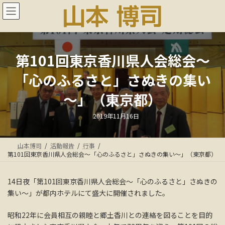
コ
ナ
ン
ビ
テ
ゲ
ン
ー
ツ
シ
へ
ョ
第101回東京香川県人会総会～
ス
ン
「心のふるさと」さぬきの集い
キ
に
ッ
移
～」（東京都）
プ
動
最
2019年11月16日
終
更
新
日
山本博司
活動報告
行事
時
:
第101回東京香川県人会総会～「心のふるさと」さぬきの集い～」（東京都）
14日夜「第101回東京香川県人会総会～「心のふるさと」さぬきの
集い～」が都内ホテルにて盛大に開催されました。
昭和22年に会員相互の親睦と郷土香川との連絡を図ることを目的