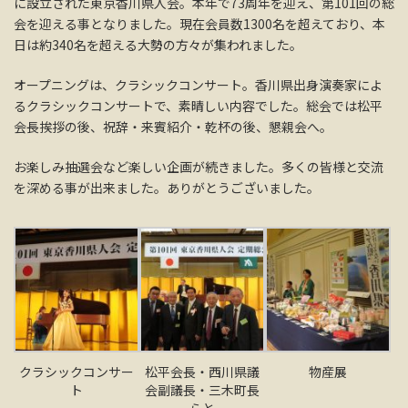
に設立された東京香川県人会。本年で73周年を迎え、第101回の総
会を迎える事となりました。現在会員数1300名を超えており、本
日は約340名を超える大勢の方々が集われました。
オープニングは、クラシックコンサート。香川県出身演奏家によ
るクラシックコンサートで、素晴しい内容でした。総会では松平
会長挨拶の後、祝辞・来賓紹介・乾杯の後、懇親会へ。
お楽しみ抽選会など楽しい企画が続きました。多くの皆様と交流
を深める事が出来ました。ありがとうございました。
クラシックコンサー
松平会長・西川県議
物産展
ト
会副議長・三木町長
らと