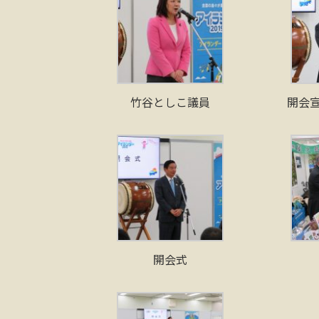
竹谷としこ議員
開会
開会式