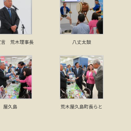
宣言 荒木理事長
八丈太鼓
屋久島
荒木屋久島町長らと