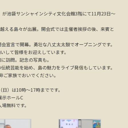
」が池袋サンシャインシティ文化会館3階にて11月23日～
を越える島々が出展。開会式では主催者挨拶の後、来賓と
開会宣言で開幕。勇壮な八丈太太鼓でオープニングです。
揃いして皆様をお迎えしています。
初に訪問。記念の写真も。
の伝統芸能を始め、島の魅力をライブ発信もしています。
非ご家族でおいでください。
日（日）は10時〜17時までです。
展示ホールC
入場無料です。