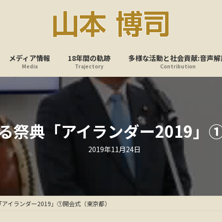
メディア情報
18年間の軌跡
多様な活動と社会貢献:音声解
Media
Trajectory
Contribution
る祭典「アイランダー2019」
最
2019年11月24日
終
更
新
日
時
:
アイランダー2019」①開会式（東京都）