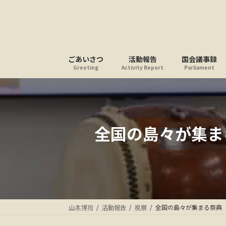
コ
ナ
ン
ビ
テ
ゲ
ン
ー
ツ
シ
ごあいさつ
活動報告
国会議事録
へ
ョ
Greeting
Activity Report
Parliament
ス
ン
キ
に
ッ
移
プ
動
全国の島々が集ま
山本博司
活動報告
視察
全国の島々が集まる祭典「