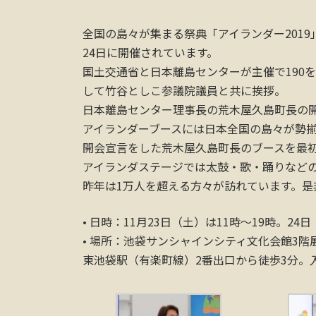
全国の島々が集まる祭典「アイランダー2019
24日に開催されています。
国土交通省と日本離島センターが主催で190
して竹谷としこ参議院議員と共に挨拶。
日本離島センター理事長の荒木屋久島町長の
アイランダーブースには日本全国の島々が勢
開会宣言をした荒木屋久島町長のブースを最
アイランダステージでは太鼓・歌・踊りなど
昨年は1万人を超える方々が訪れています。是
• 日時：11月23日（土）は11時〜19時。24
• 場所：池袋サンシャインシティ文化会館3階
東池袋駅（有楽町線）2番出口から徒歩3分。