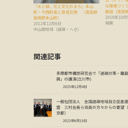
ム（ＰＴ）
な環境づく
「水と緑、花と文化のまち」本山
施設（高知
町・今西町長と意見交換 （高知県
2019年10月
長岡郡本山町）
視察
2012年12月6日
中山間地域（過疎・へき）
関連記事
多摩都市構想研究会で「過疎対策・離
興」の講演(立川市)
2025年12月4日
一般社団法人 全国過疎地域自立促進
盟 三村会長ら役員の方々からの要望
京都）
2023年6月10日