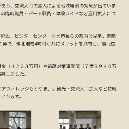
者があり、交流人口の拡大による地域経済の効果が出ていま
名の臨時職員・パート職員・体験ガイドなど雇用拡大につ
浴施設、ビジターセンターなど市長らの案内で見学。素晴
ほく博で、嶺北地域4町村が共にメリットを共有し、嶺北広
付金（４２０３万円）や過疎対策事業債（７億８９４０万
痛感しました。
ドアヴィレッジもとやま」。観光・交流人口拡大など持続
まいります。