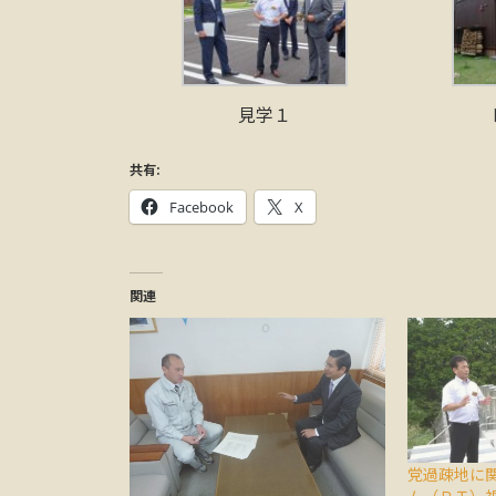
見学１
共有:
Facebook
X
関連
党過疎地に