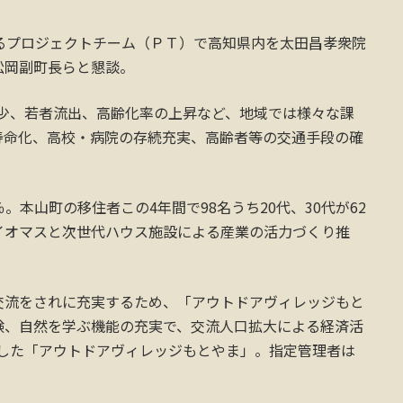
るプロジェクトチーム（ＰＴ）で高知県内を太田昌孝衆院
松岡副町長らと懇談。
口減少、若者流出、高齢化率の上昇など、地域では様々な課
寿命化、高校・病院の存続充実、高齢者等の交通手段の確
％。本山町の移住者この4年間で98名うち20代、30代が62
イオマスと次世代ハウス施設による産業の活力づくり推
交流をされに充実するため、「アウトドアヴィレッジもと
験、自然を学ぶ機能の充実で、交流人口拡大による経済活
ンした「アウトドアヴィレッジもとやま」。指定管理者は