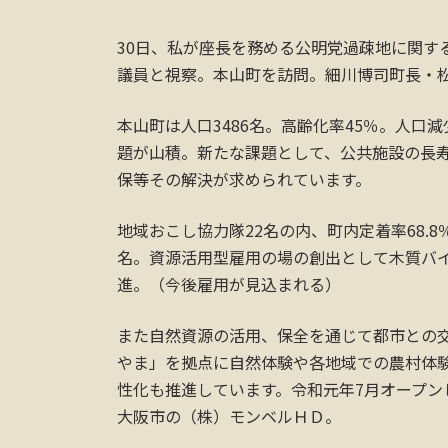
30日、私が座長を務める公明党過疎地に関す
議員と視察。本山町を訪問。細川博司町長・
本山町は人口3486名。高齢化率45％。人
題が山積。新たな課題として、公共施設の長
保等その解決が求められています。
地域おこし協力隊22名の内、町内定着率68.8
名。資源活用型雇用の場の創出として木質バ
進。（今後雇用が見込まれる）
また自然資源の活用、保全を通じて都市との
やま」を拠点に自然体験や各地域での農村体
性化も推進しています。令和元年7月オープ
大阪市の（株）モンベルＨＤ。