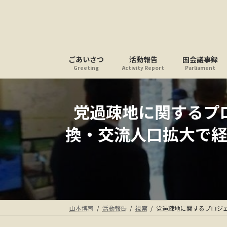
コ
ナ
ン
ビ
テ
ゲ
ン
ー
ツ
シ
ごあいさつ
活動報告
国会議事録
へ
ョ
Greeting
Activity Report
Parliament
ス
ン
キ
に
ッ
移
党過疎地に関するプ
プ
動
換・交流人口拡大で
山本博司
活動報告
視察
党過疎地に関するプロジ