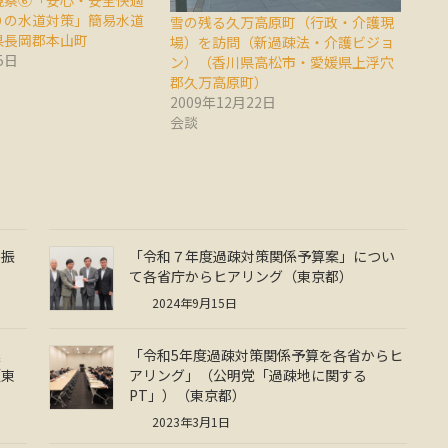
視察⑥「安心・安全快適
りの水道対策」簡易水道
雪の残る久万高原町（行政・介護現
県長岡郡本山町
場）を訪問（新過疎法・介護ビジョ
5日
ン）（香川県高松市・愛媛県上浮穴
郡久万高原町）
2009年12月22日
会談
島振
「令和７年度過疎対策関係予算案」につい
て各省庁からヒアリング（東京都）
2024年9月15日
連
「令和5年度過疎対策関係予算を各省からヒ
（東
アリング」（公明党「過疎地に関する
PT」）（東京都）
2023年3月1日