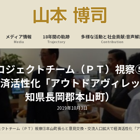
メディア情報
18年間の軌跡
多様な活動と社会貢献:音声解
Media
Trajectory
Contribution
ロジェクトチーム（ＰＴ）視察
経済活性化「アウトドアヴィレッ
知県長岡郡本山町）
最
2019年10月3日
終
更
新
日
ェクトチーム（ＰＴ）視察⑤本山町長らと意見交換・交流人口拡大で経済活性化「ア
時
: