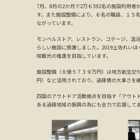
7月、8月の2か月で2万６592名の施設利用
す。また施設整備により、６名の職員、１５
ながっています。
モンベルストア、レストラン、コテージ、温
らしい施設に感激しました。2019土佐れい
域観光の推進を目指しています。
施設整備（８億５７３９万円）は地方創生交
円）など活用されており、過疎債の大事さを
四国のアウトドア活動拠点を目指す「アウト
ある過疎地域の振興の為にも全力で応援して