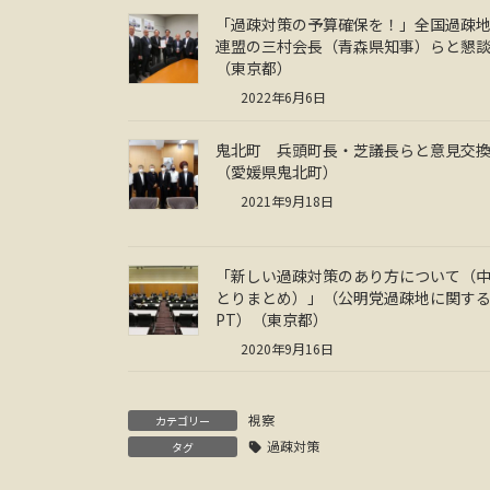
「過疎対策の予算確保を！」全国過疎
連盟の三村会長（青森県知事）らと懇
（東京都）
2022年6月6日
鬼北町 兵頭町長・芝議長らと意見交
（愛媛県鬼北町）
2021年9月18日
「新しい過疎対策のあり方について（
とりまとめ）」（公明党過疎地に関す
PT）（東京都）
2020年9月16日
視察
カテゴリー
過疎対策
タグ