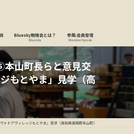
説
Bluesky勉強会とは？
参風:会員登壇
Bluesky
MemberSpeak
⑤本山町長らと意見交
ジもとやま」見学（高
ウトドアヴィレッジもとやま」見学（高知県長岡郡本山町）