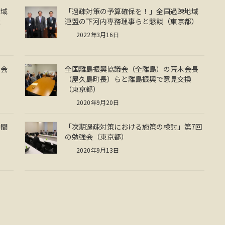
地域
「過疎対策の予算確保を！」全国過疎地域
談
連盟の下河内専務理事らと懇談（東京都）
2022年3月16日
換会
全国離島振興協議会（全離島）の荒木会長
（屋久島町長）らと離島振興で意見交換
（東京都）
2020年9月20日
中間
「次期過疎対策における施策の検討」第7回
る
の勉強会（東京都）
2020年9月13日