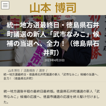
コ
ナ
ン
ビ
テ
ゲ
ン
ー
ツ
シ
統一地方選最終日・徳島県石井
へ
ョ
ス
ン
町議選の新人「武市なみこ」候
キ
に
ッ
移
補の当選へ、全力！（徳島県石
プ
動
井町）
最
2019年4月20日
終
更
新
山本博司
活動報告
選挙
日
時
統一地方選最終日・徳島県石井町議選の新人「武市なみこ」候補の当選へ、
:
全力！（徳島県石井町）
統一地方選後半戦の最終日最終版。徳島県石井町議選の新人「武
市なみこ」候補の応援へ、徳島市議選の応援を終え駆け付けまし
た。