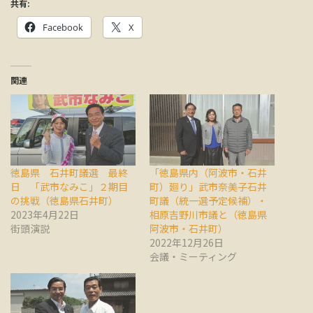
共有:
Facebook
X
関連
徳島県 石井町議選 最終
「徳島県内（阿波市・石井
日 「武市なみこ」２期目
町）廻り」武市奈美子石井
の挑戦（徳島県石井町）
町議（統一選予定候補）・
2023年4月22日
相原吉野川市議と（徳島県
街頭演説
阿波市・石井町）
2022年12月26日
会議・ミーティング