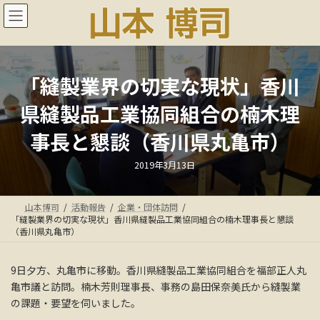
コ
ナ
ン
ビ
テ
ゲ
ン
ー
ツ
シ
へ
ョ
「縫製業界の切実な現状」香川
ス
ン
県縫製品工業協同組合の楠木理
キ
に
ッ
移
事長と懇談（香川県丸亀市）
プ
動
最
2019年3月13日
終
更
新
日
山本博司
活動報告
企業・団体訪問
時
:
「縫製業界の切実な現状」香川県縫製品工業協同組合の楠木理事長と懇談
（香川県丸亀市）
9日夕方、丸亀市に移動。香川県縫製品工業協同組合を福部正人丸
亀市議と訪問。楠木芳則理事長、事務の島田保奈美氏から縫製業
の課題・要望を伺いました。