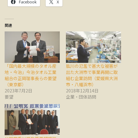
Facebook
X
関連
「国内最大規模のタオル産
肱川の氾濫で甚大な被害が
地・今治」今治タオル工業
出た大洲市で事業再開に取
組合の正岡理事長らの要望
組む企業訪問（愛媛県大洲
（東京都）
市・八幡浜市）
2023年7月2日
2018年12月14日
要望
企業・団体訪問