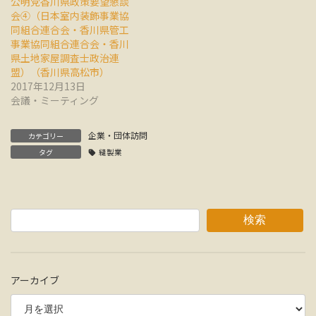
公明党香川県政策要望懇談
会④（日本室内装飾事業協
同組合連合会・香川県管工
事業協同組合連合会・香川
県土地家屋調査士政治連
盟）（香川県高松市）
2017年12月13日
会議・ミーティング
企業・団体訪問
カテゴリー
タグ
縫製業
検索
アーカイブ