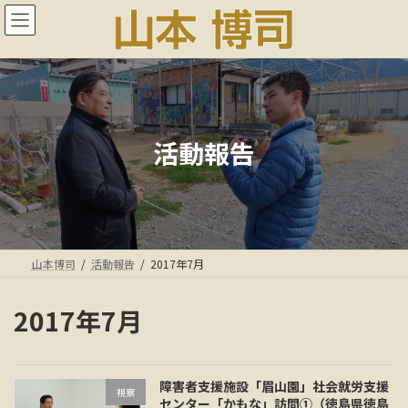
コ
ナ
ン
ビ
テ
ゲ
ン
ー
ツ
シ
へ
ョ
ス
ン
キ
に
活動報告
ッ
移
プ
動
山本博司
活動報告
2017年7月
2017年7月
障害者支援施設「眉山園」社会就労支援
視察
センター「かもな」訪問①（徳島県徳島