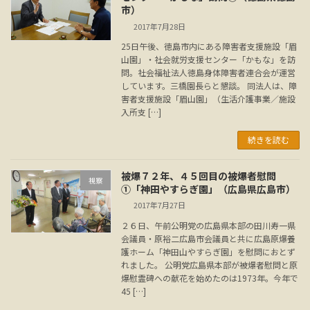
市）
2017年7月28日
25日午後、徳島市内にある障害者支援施設「眉
山園」・社会就労支援センター「かもな」を訪
問。社会福祉法人徳島身体障害者連合会が運営
しています。三橋園長らと懇談。 同法人は、障
害者支援施設「眉山園」（生活介護事業／施設
入所支 […]
続きを読む
被爆７２年、４５回目の被爆者慰問
視察
①「神田やすらぎ園」（広島県広島市）
2017年7月27日
２６日、午前公明党の広島県本部の田川寿一県
会議員・原裕二広島市会議員と共に広島原爆養
護ホーム「神田山やすらぎ園」を慰問におとず
れました。 公明党広島県本部が被爆者慰問と原
爆慰霊碑への献花を始めたのは1973年。今年で
45 […]