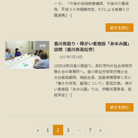
ーマ。 「今後の地域医療構想、今後の介護保
険、平成３０年報酬改定、ICTによる医療と介
護連携 […]
続きを読む
香川県廻り・障がい者施設「あゆみ園」
視察
訪問（香川県高松市）
2017年7月24日
18日は終日香川県廻り。高松市内の社会保険労
務士会の事務所へ。香川県社労保険労務士会
太谷最高顧問、植田会長、加島専務理事と共に
「働き方改革、雇用について」意見交換。 障が
い者施設「あゆみ園」では、伊藤光理事長、高
尾早苗 […]
続きを読む
投
固
固
固
固
«
1
2
3
…
7
»
定
定
定
定