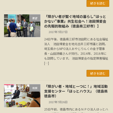
続きを読む
「障がい者が繋ぐ地域の暮らし“ほっと
要望
かない”事業」共生社会へ！池田博愛会
の先駆的取組み（徳島県三好市）】
2017年7月27日
24日午後、徳島県三好市池田町にある社会福祉
法人 池田博愛会を地元古井三好市議と訪問。
埼玉県からNPO法人おやじりんくの金子理事
長・山田詩織さんが同行。2014年、2016年に
も訪問しています。 池田博愛会の指定障害福祉
[…]
続きを読む
「障がい者・地域と一つに！」地域活動
視察
支援センター「ほっとハウス」（徳島県
徳島市）
2017年7月26日
25日午前、徳島市内にあるＮＰＯ法人ほっとハ