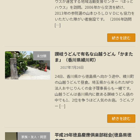
ウスが運営する地域活動支援センター「ほっと
ハウス」を訪問。2006年から交流を続け、
2013年の参院選の山本ひろしＤＶＤにも協力を
いただいた障がい者施設です。 （2006年訪問
[…]
続きを読む
讃岐うどんで有名な山越うどん「かまた
未分類
ま」（香川県綾川町）
2017年7月26日
24日、香川県から徳島県へ向かう途中、綾川町
の山越うどんで昼食。埼玉県から来られたNPO
法人おやじりんくの金子理事長らも一緒です。
山越うどんは香川県内に数ある讃岐うどん店の
中でも1、2位を争うほど人気のお店。うどんブ
ー […]
続きを読む
平成29年徳島慶應倶楽部総会(徳島県徳
家族・友人・同窓