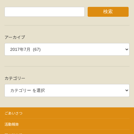
稿
ペ
ペ
ペ
ペ
の
ー
ー
ー
ー
検索
ジ
ジ
ジ
ジ
ペ
ー
アーカイブ
ジ
送
り
カテゴリー
ごあいさつ
活動報告