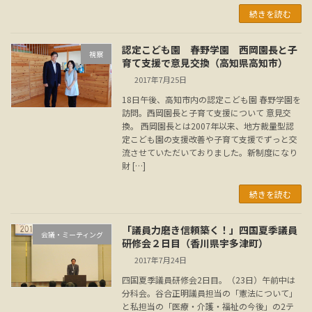
続きを読む
認定こども園 春野学園 西岡園長と子
視察
育て支援で意見交換（高知県高知市）
2017年7月25日
18日午後、高知市内の認定こども園 春野学園を
訪問。西岡園長と子育て支援について 意見交
換。 西岡園長とは2007年以来、地方裁量型認
定こども園の支援改善や子育て支援でずっと交
流させていただいておりました。新制度になり
財 […]
続きを読む
「議員力磨き信頼築く！」四国夏季議員
会議・ミーティング
研修会２日目（香川県宇多津町）
2017年7月24日
四国夏季議員研修会2日目。（23日）午前中は
分科会。谷合正明議員担当の「憲法について」
と私担当の「医療・介護・福祉の今後」の2テ