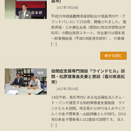
島市)
2017年7月26日
平成29年徳島慶應倶楽部総会が徳島市内ザ・グ
ランドパレスにて23日夜、開催されました。 塾
歌斉唱・三木康弘会長（昭和62年法学部政治学
科卒）の開会挨拶スタート。司会進行は岡本真
一郎事務局長（平成5年経済学部卒）。 行事報
[…]
続きを読む
自閉症支援専門施設「ウインドヒル」訪
視察
問・松原理事長夫妻と懇談（香川県高松
市）
2017年7月25日
24日午前、高松市内にある社会福祉法人ポム・
ド・パンが運営する知的障害者支援施設 ウイ
ンドヒルを訪問。埼玉県からNPO法人おやじり
んくの金子理事長・山田詩織さんが同行。2016
年以来金子理事長とは2度目の訪問です。 法人
[…]