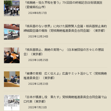
「核廃絶・恒久平和を誓う」79 回目の終戦記念日街頭演説
（愛媛県松山市）
2024年8月17日
「核兵器のない世界」に向けた国際賢人会議・核兵器禁止条約
締結国会議の報告（党核廃絶推進委員会合同会議）（東京都）
2023年12月24日
「核兵器禁止、廃絶の実現へ」（日本被団協の方々との懇談
会）（東京都）
2023年10月25日
「被爆の実相 広く伝えよ」広島サミット活かして（党核廃絶
推進委員会）（東京都）
2022年12月23日
「日本が橋渡し役 果たす」党核廃絶推進委員会合同会議で山
口代表（東京都）
2022年7月21日