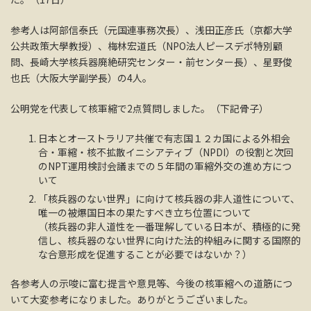
参考人は阿部信泰氏（元国連事務次長）、浅田正彦氏（京都大学
公共政策大學教授）、梅林宏道氏（NPO法人ピースデポ特別顧
問、長崎大学核兵器廃絶研究センター・前センター長）、星野俊
也氏（大阪大学副学長）の4人。
公明党を代表して核軍縮で2点質問しました。（下記骨子）
日本とオーストラリア共催で有志国１２カ国による外相会
合・軍縮・核不拡散イニシアティブ（NPDI）の役割と次回
のNPT運用検討会議までの５年間の軍縮外交の進め方につ
いて
「核兵器のない世界」に向けて核兵器の非人道性について、
唯一の被爆国日本の果たすべき立ち位置について
（核兵器の非人道性を一番理解している日本が、積極的に発
信し、核兵器のない世界に向けた法的枠組みに関する国際的
な合意形成を促進することが必要ではないか？）
各参考人の示唆に富む提言や意見等、今後の核軍縮への道筋につ
いて大変参考になりました。ありがとうございました。