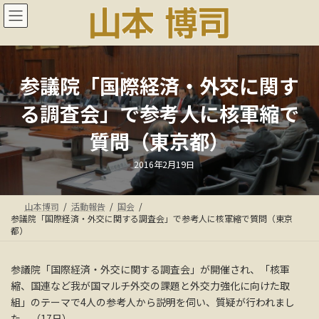
コ
ナ
ン
ビ
テ
ゲ
ン
ー
ツ
シ
へ
ョ
参議院「国際経済・外交に関す
ス
ン
る調査会」で参考人に核軍縮で
キ
に
ッ
移
質問（東京都）
プ
動
最
2016年2月19日
終
更
新
日
山本博司
活動報告
国会
時
:
参議院「国際経済・外交に関する調査会」で参考人に核軍縮で質問（東京
都）
参議院「国際経済・外交に関する調査会」が開催され、「核軍
縮、国連など我が国マルチ外交の課題と外交力強化に向けた取
組」のテーマで4人の参考人から説明を伺い、質疑が行われまし
た。（17日）