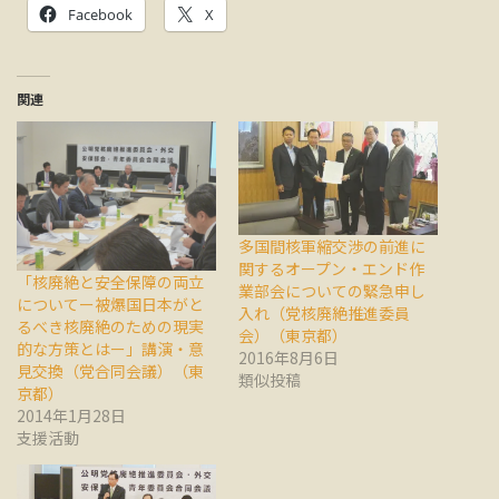
Facebook
X
関連
多国間核軍縮交渉の前進に
関するオープン・エンド作
「核廃絶と安全保障の両立
業部会についての緊急申し
についてー被爆国日本がと
入れ（党核廃絶推進委員
るべき核廃絶のための現実
会）（東京都）
的な方策とはー」講演・意
2016年8月6日
見交換（党合同会議）（東
類似投稿
京都）
2014年1月28日
支援活動