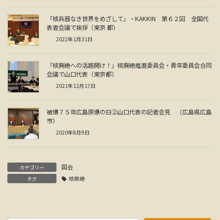
「核兵器なき世界をめざして」・KAKKIN 第６２回 全国代
表者会議で挨拶（東京 都）
2022年1月31日
「核廃絶への活路開け！」核廃絶推進委員会・青年委員会合同
会議で山口代表（東京都）
2021年12月17日
被爆７５年広島原爆の日②山口代表の記者会見 （広島県広島
市）
2020年8月9日
国会
カテゴリー
タグ
核廃絶