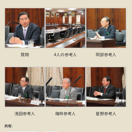
質問
4人の参考人
阿部参考人
浅田参考人
梅林参考人
星野参考人
共有: