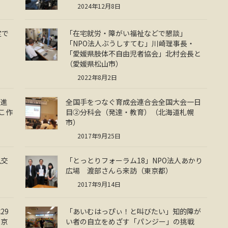
2024年12月8日
定で
「在宅就労・障がい福祉などで懇談」
「NPO法人ぶうしすてむ」川崎理事長・
「愛媛県肢体不自由児者協会」北村会長と
（愛媛県松山市）
2022年8月2日
促進
全国手をつなぐ育成会連合会全国大会一日
こ作
目②分科会（発達・教育）（北海道札幌
市）
2017年9月25日
見交
「とっとりフォーラム18」NPO法人あかり
広場 渡部さんら来訪（東京都）
2017年9月14日
29
「あいむはっぴぃ！と叫びたい」知的障が
東京
い者の自立をめざす「パンジー」の挑戦