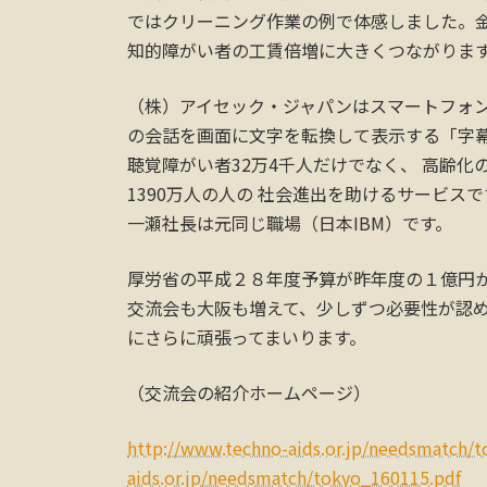
ではクリーニング作業の例で体感しました。
知的障がい者の工賃倍増に大きくつながりま
（株）アイセック・ジャパンはスマートフォ
の会話を画面に文字を転換して表示する「字
聴覚障がい者32万4千人だけでなく、 高齢
1390万人の人の 社会進出を助けるサービ
一瀬社長は元同じ職場（日本IBM）です。
厚労省の平成２８年度予算が昨年度の１億円
交流会も大阪も増えて、少しずつ必要性が認
にさらに頑張ってまいります。
（交流会の紹介ホームページ）
http://www.techno-aids.or.jp/needsmatch/
aids.or.jp/needsmatch/tokyo_160115.pdf