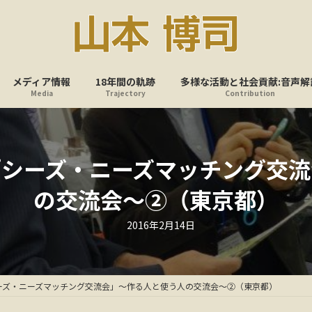
メディア情報
18年間の軌跡
多様な活動と社会貢献:音声解
Media
Trajectory
Contribution
「シーズ・ニーズマッチング交流
の交流会〜②（東京都）
最
2016年2月14日
終
更
新
日
時
:
ーズ・ニーズマッチング交流会」〜作る人と使う人の交流会〜②（東京都）