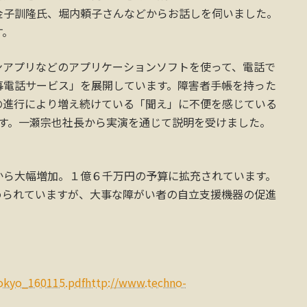
金子訓隆氏、堀内頼子さんなどからお話しを伺いました。
す。
ンアプリなどのアプリケーションソフトを使って、電話で
幕電話サービス」を展開しています。障害者手帳を持った
化の進行により増え続けている「聞え」に不便を感じている
スです。一瀬宗也社長から実演を通じて説明を受けました。
から大幅増加。１億６千万円の予算に拡充されています。
められていますが、大事な障がい者の自立支援機器の促進
tokyo_160115.pdfhttp://www.techno-