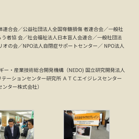
体連合会／公益社団法人全国脊髄損傷 者連合会／一般社
う者協 会／社会福祉法人日本盲人会連合／一般社団法
オの会／NPO法人自閉症サポートセンター／ NPO法人
ギー・産業技術総合開発機構（NEDO) 国立研究開発法人
ビリテーションセンター研究所 ＡＴＣエイジレスセンター
センター株式会社）
）