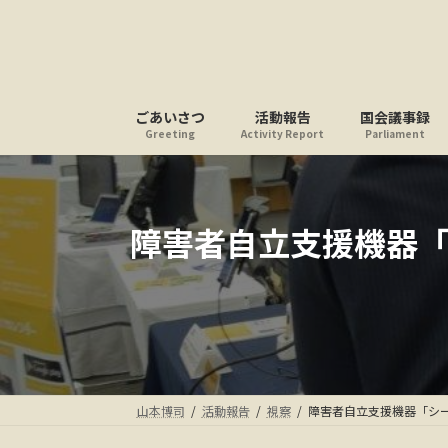
コ
ナ
ン
ビ
テ
ゲ
ン
ー
ツ
シ
ごあいさつ
活動報告
国会議事録
へ
ョ
Greeting
Activity Report
Parliament
ス
ン
キ
に
ッ
移
プ
動
障害者自立支援機器
山本博司
活動報告
視察
障害者自立支援機器「シ