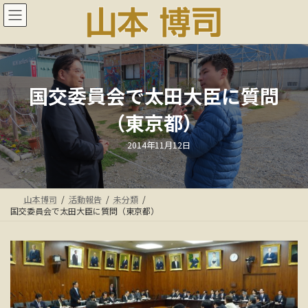
コ
ナ
ン
ビ
テ
ゲ
ン
ー
ツ
シ
へ
ョ
ス
ン
国交委員会で太田大臣に質問
キ
に
（東京都）
ッ
移
プ
動
最
2014年11月12日
終
更
新
日
時
:
山本博司
活動報告
未分類
国交委員会で太田大臣に質問（東京都）