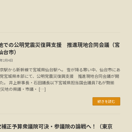
地での公明党震災復興支援 推進現地合同会議（宮
仙台市）
2年2月4日
京駅から新幹線で宮城県仙台駅へ。 雪が降る寒い中、仙台市にあ
党宮城県本部にて、公明党震災復興支援 推進現地合同会議が開
た。 井上幹事長・石田議長以下宮城県担当国会議員7名が勢揃
被災地の県議・市議・ […]
続きを読む
次補正予算衆議院可決・参議院の論戦へ！（東京