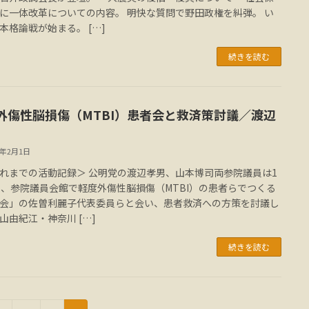
に一体改革についての内容。 明快な質問で野田政権を糾弾。 い
本格論戦が始まる。 […]
続きを読む
外傷性脳損傷（MTBI）患者会と救済策討議／渡辺
2年2月1日
までの活動記録＞ 公明党の渡辺孝男、山本博司両参院議員は1
日、参院議員会館で軽度外傷性脳損傷（MTBI）の患者らでつくる
会」の佐曽利麗子代表委員らと会い、患者救済への方策を討議し
山由紀江・神奈川 […]
続きを読む