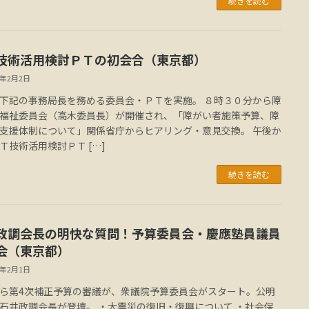
続きを読む
技術活用検討ＰＴの初会合（東京都）
2年2月2日
下記の事務局長を務める委員会・ＰＴを実施。 ８時３０分から障
福祉委員会（高木委員長）が開催され、「障がい者施策予算、障
支援体制について」関係省庁からヒアリング・意見交換。 午後か
Ｔ技術活用検討ＰＴ […]
続きを読む
政調会長の明快な質問！予算委員会・慶應塾員議員
会（東京都）
2年2月1日
ら第4次補正予算の審議が、衆議院予算委員会がスタート。公明
石井政調会長が登壇。 ・大震災の復旧・復興について ・社会保