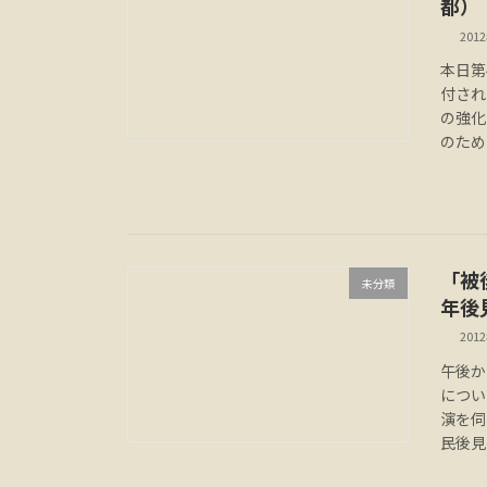
都）
201
本日第
付され
の強化
のため
「被
未分類
年後
201
午後か
につい
演を伺
民後見