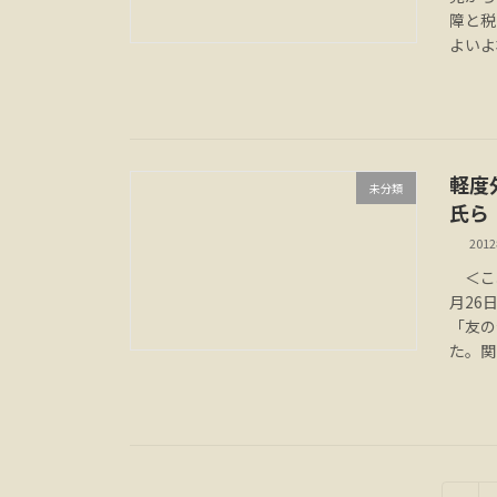
障と税
よいよ
軽度
未分類
氏ら
201
＜これ
月26
「友の
た。関