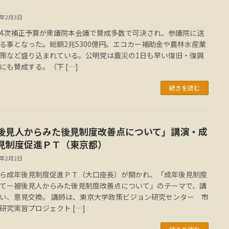
2年2月3日
4次補正予算が衆議院本会議で賛成多数で可決され、参議院に送
る事となった。総額2兆5300億円。エコカー補助金や農林水産業
策など盛り込まれている。公明党は震災の1日も早い復旧・復興
にも賛成する。（下 […]
続きを読む
後見人からみた後見制度改善点について」講演・成
見制度促進ＰＴ（東京都）
2年2月2日
ら成年後見制度促進ＰＴ（大口座長）が開かれ、「成年後見制度
てー被後見人からみた後見制度改善点について」のテーマで、講
い、意見交換。 講師は、東京大学政策ビジョン研究センター 市
研究実習プロジェクト […]