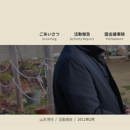
コ
ナ
ン
ビ
テ
ゲ
ン
ー
ツ
シ
ごあいさつ
活動報告
国会議事録
へ
ョ
Greeting
Activity Report
Parliament
ス
ン
キ
に
ッ
移
プ
動
山本博司
活動報告
2012年2月