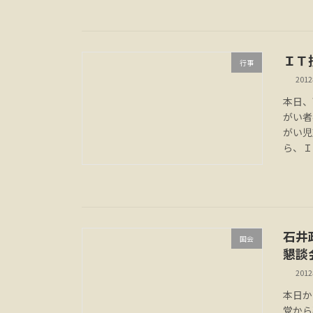
ＩＴ
行事
201
本日、
がい者
がい児
ら、Ｉ
石井
国会
懇談
201
本日か
党から