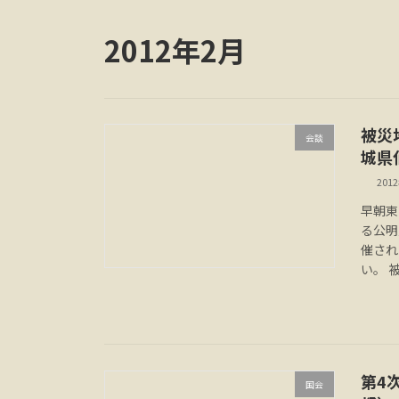
2012年2月
被災
会談
城県
201
早朝東
る公明
催され
い。 
第4
国会