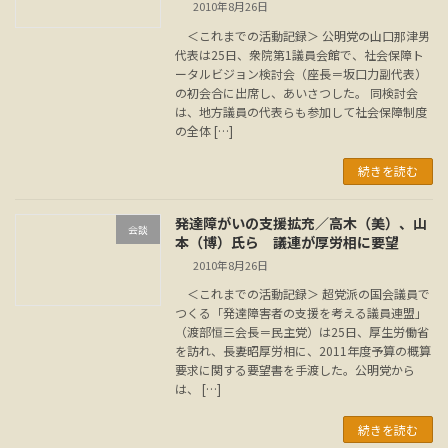
2010年8月26日
＜これまでの活動記録＞ 公明党の山口那津男
代表は25日、衆院第1議員会館で、社会保障ト
ータルビジョン検討会（座長＝坂口力副代表）
の初会合に出席し、あいさつした。 同検討会
は、地方議員の代表らも参加して社会保障制度
の全体 […]
続きを読む
発達障がいの支援拡充／高木（美）、山
会談
本（博）氏ら 議連が厚労相に要望
2010年8月26日
＜これまでの活動記録＞ 超党派の国会議員で
つくる「発達障害者の支援を考える議員連盟」
（渡部恒三会長＝民主党）は25日、厚生労働省
を訪れ、長妻昭厚労相に、2011年度予算の概算
要求に関する要望書を手渡した。公明党から
は、 […]
続きを読む