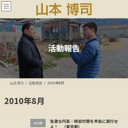
コ
ナ
ン
ビ
テ
ゲ
ン
ー
ツ
シ
へ
ョ
ス
ン
キ
に
活動報告
ッ
移
プ
動
山本博司
活動報告
2010年8月
2010年8月
急激な円高・株安対策を早急に実行せ
未分類
よ！ （東京都）