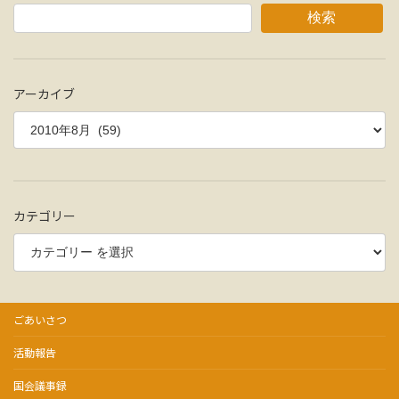
の
ー
ー
ー
ー
検索
ジ
ジ
ジ
ジ
ペ
ー
アーカイブ
ジ
送
り
カテゴリー
ごあいさつ
活動報告
国会議事録