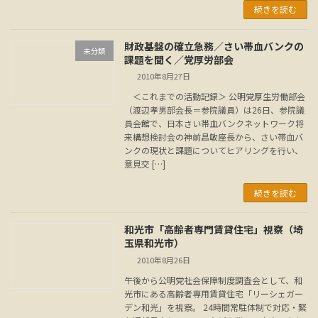
続きを読む
財政基盤の確立急務／さい帯血バンクの
未分類
課題を聞く／党厚労部会
2010年8月27日
＜これまでの活動記録＞ 公明党厚生労働部会
（渡辺孝男部会長＝参院議員）は26日、参院議
員会館で、日本さい帯血バンクネットワーク将
来構想検討会の神前昌敏座長から、さい帯血バ
ンクの現状と課題についてヒアリングを行い、
意見交 […]
続きを読む
和光市「高齢者専門賃貸住宅」視察（埼
玉県和光市）
2010年8月26日
午後から公明党社会保障制度調査会として、和
光市にある高齢者専用賃貸住宅「リーシェガー
デン和光」を視察。 24時間常駐体制で対応・緊