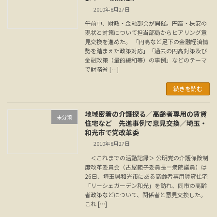
2010年8月27日
午前中、財政・金融部会が開催。円高・株安の
現状と対策について担当部局からヒアリング意
見交換を進めた。 「円高など足下の金融経済情
勢を踏まえた政策対応」「過去の円高対策及び
金融政策（量的緩和等）の事例」などのテーマ
で財務省 […]
続きを読む
地域密着の介護探る／高齢者専用の賃貸
未分類
住宅など 先進事例で意見交換／埼玉・
和光市で党改革委
2010年8月27日
＜これまでの活動記録＞ 公明党の介護保険制
度改革委員会（古屋範子委員長＝衆院議員）は
26日、埼玉県和光市にある高齢者専用賃貸住宅
「リーシェガーデン和光」を訪れ、同市の高齢
者政策などについて、関係者と意見交換した。
これ […]