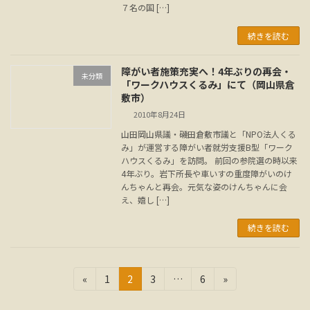
７名の国 […]
続きを読む
障がい者施策充実へ！4年ぶりの再会・
未分類
「ワークハウスくるみ」にて（岡山県倉
敷市）
2010年8月24日
山田岡山県議・磯田倉敷市議と「NPO法人くる
み」が運営する障がい者就労支援B型「ワーク
ハウスくるみ」を訪問。 前回の参院選の時以来
4年ぶり。岩下所長や車いすの重度障がいのけ
んちゃんと再会。元気な姿のけんちゃんに会
え、嬉し […]
続きを読む
投
固
固
固
固
«
1
2
3
…
6
»
定
定
定
定
稿
ペ
ペ
ペ
ペ