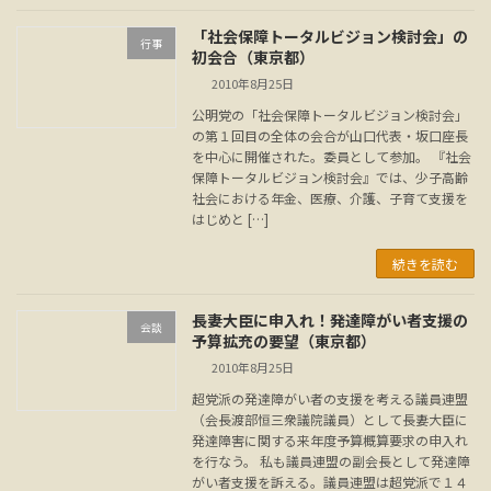
「社会保障トータルビジョン検討会」の
行事
初会合（東京都）
2010年8月25日
公明党の「社会保障トータルビジョン検討会」
の第１回目の全体の会合が山口代表・坂口座長
を中心に開催された。委員として参加。 『社会
保障トータルビジョン検討会』では、少子高齢
社会における年金、医療、介護、子育て支援を
はじめと […]
続きを読む
長妻大臣に申入れ！発達障がい者支援の
会談
予算拡充の要望（東京都）
2010年8月25日
超党派の発達障がい者の支援を考える議員連盟
（会長渡部恒三衆議院議員）として長妻大臣に
発達障害に関する来年度予算概算要求の申入れ
を行なう。 私も議員連盟の副会長として発達障
がい者支援を訴える。議員連盟は超党派で１４