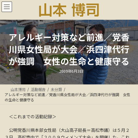
コ
ナ
ン
ビ
テ
ゲ
ン
ー
ツ
シ
へ
ョ
アレルギー対策など前進／党香
ス
ン
川県女性局が大会／浜四津代行
キ
に
ッ
移
が強調 女性の生命と健康守る
プ
動
最
2009年6月3日
終
更
新
日
山本博司
活動報告
未分類
時
:
アレルギー対策など前進／党香川県女性局が大会／浜四津代行が強調 女性
の生命と健康守る
＜これまでの活動記録＞
公明党香川県本部女性局（大山高子局長＝高松市議）は５月２
３日、高松市内で「２００９ウィメンズ大会」を開催した。これ