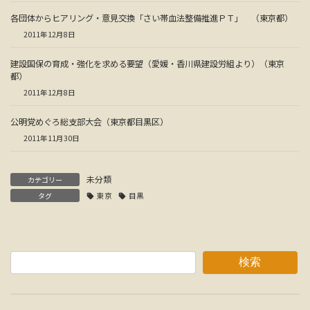
各団体からヒアリング・意見交換「さい帯血法整備推進ＰＴ」 （東京都）
2011年12月8日
建設国保の育成・強化を求める要望（愛媛・香川県建設労組より）（東京
都）
2011年12月8日
公明党めぐろ総支部大会（東京都目黒区）
2011年11月30日
未分類
カテゴリー
タグ
東京
目黒
検索