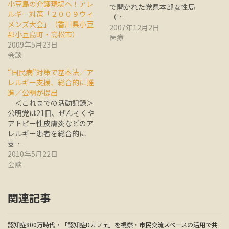
小豆島の介護現場へ！アレ
で開かれた党県本部女性局
ルギー対策「２００９ウィ
（…
メンズ大会」（香川県小豆
2007年12月2日
郡小豆島町・高松市）
医療
2009年5月23日
会談
“国民病”対策で基本法／ア
レルギー支援、総合的に推
進／公明が提出
＜これまでの活動記録＞
公明党は21日、ぜんそくや
アトピー性皮膚炎などのア
レルギー患者を総合的に
支…
2010年5月22日
会談
関連記事
認知症800万時代・「認知症Dカフェ」を視察・市民交流スペースの活用で共