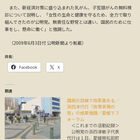
また、新経済対策に盛り込まれた乳がん、子宮頸がんの無料検
診について説明し、「女性の生命と健康を守るため、全力で取り
組んできたのが公明党。無責任な野党とは違い、国民のために仕
事をし、懸命に働く」と強調した。
（2009年6月3日付 公明新聞より転載）
共有:
Facebook
X
関連
国民の目線で改革進める／
浜四津代行「政策実現の
党」の成果強調／愛媛でフ
ォーラム
＜これまでの活動記録＞
公明党の浜四津敏子代表
代行は１日、愛媛県松前町