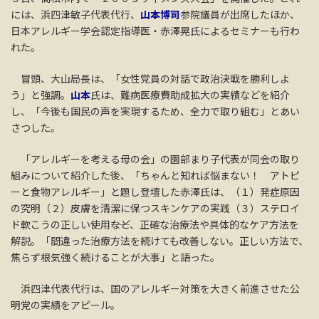
には、浜四津敏子代表代行、
山本博司
参院議員が出席したほか、
日本アレルギー学会認定指導医・赤澤晃氏によるセミナーも行わ
れた。
冒頭、大山局長は、「女性党員の対話で政治決戦を勝利しよ
う」と強調。
山本
氏は、難病医療費助成拡大の実績などを紹介
し、「今後も国民の声を実現するため、全力で取り組む」とあい
さつした。
「アレルギーを考える母の会」の園部まり子代表が同会の取り
組みについて紹介した後、「ちゃんと知れば悩まない！ アトピ
ーと食物アレルギー」と題し登壇した赤澤氏は、（１）発症原因
の究明（２）皮膚を清潔に保つスキンケアの実践（３）ステロイ
ド軟こうの正しい使用――など、正確な治療法や具体的なケア方法を
解説。「間違った治療方法を続けても改善しない。正しい方法で、
焦らず根気強く続けることが大事」と語った。
浜四津代表代行は、国のアレルギー対策を大きく前進させた公
明党の実績をアピール。