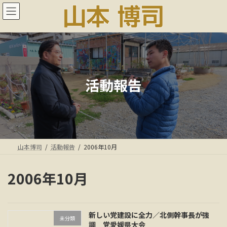
コ
ナ
ン
ビ
テ
ゲ
ン
ー
ツ
シ
へ
ョ
ス
ン
キ
に
活動報告
ッ
移
プ
動
山本博司
活動報告
2006年10月
2006年10月
新しい党建設に全力／北側幹事長が強
未分類
調 党愛媛県大会