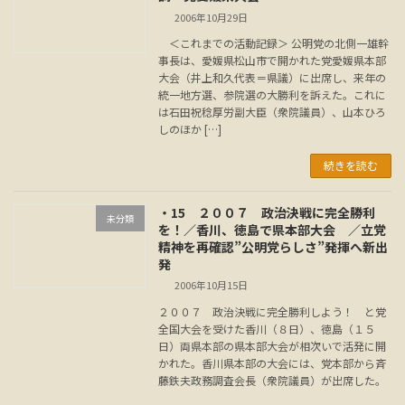
2006年10月29日
＜これまでの活動記録＞ 公明党の北側一雄幹
事長は、愛媛県松山市で開かれた党愛媛県本部
大会（井上和久代表＝県議）に出席し、来年の
統一地方選、参院選の大勝利を訴えた。これに
は石田祝稔厚労副大臣（衆院議員）、山本ひろ
しのほか […]
続きを読む
・15 ２００７ 政治決戦に完全勝利
未分類
を！／香川、徳島で県本部大会 ／立党
精神を再確認”公明党らしさ”発揮へ新出
発
2006年10月15日
２００７ 政治決戦に完全勝利しよう！ と党
全国大会を受けた香川（８日）、徳島（１５
日）両県本部の県本部大会が相次いで活発に開
かれた。香川県本部の大会には、党本部から斉
藤鉄夫政務調査会長（衆院議員）が出席した。