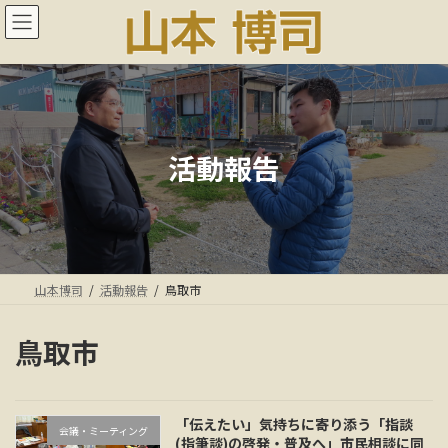
コ
ナ
ン
ビ
テ
ゲ
ン
ー
ツ
シ
へ
ョ
ス
ン
キ
に
活動報告
ッ
移
プ
動
山本博司
活動報告
鳥取市
鳥取市
「伝えたい」気持ちに寄り添う「指談
会議・ミーティング
(指筆談)の啓発・普及へ」市民相談に同