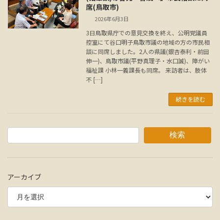
席(鳥取市)
2026年6月3日
3日鳥取県庁での意見交換を終え、公明党議員
控室にて谷口明子鳥取市議の地域の方の市民相
談に同席しました。2人の県議(銀杏泰利・前田
伸一)、鳥取市議(平野真理子・水口誠)、障がい
福祉課 小林一義課長も同席。 来訪者は、肢体
不 […]
続きを読む
検索
アーカイブ