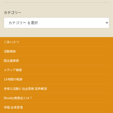
カテゴリー
ごあいさつ
活動報告
国会議事録
メディア情報
18年間の軌跡
多様な活動と社会貢献:音声解説
Bluesky勉強会とは？
参風:会員登壇