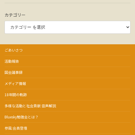
カテゴリー
ごあいさつ
活動報告
国会議事録
メディア情報
18年間の軌跡
多様な活動と社会貢献:音声解説
Bluesky勉強会とは？
参風:会員登壇