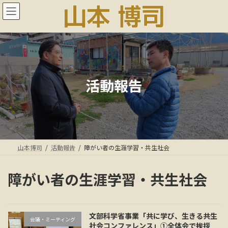
コ
ナ
ン
ビ
テ
ゲ
ン
ー
ツ
シ
へ
ョ
ス
ン
キ
に
活動報告
ッ
移
プ
動
山本博司
活動報告
障がい者の生涯学習・共生社会
障がい者の生涯学習・共生社会
文部科学省事業「共に学び、生きる共生
会議・ミーティング
社会コンファレンス」①全体会で挨拶