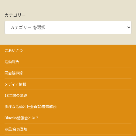
カテゴリー
ごあいさつ
活動報告
国会議事録
メディア情報
18年間の軌跡
多様な活動と社会貢献:音声解説
Bluesky勉強会とは？
参風:会員登壇