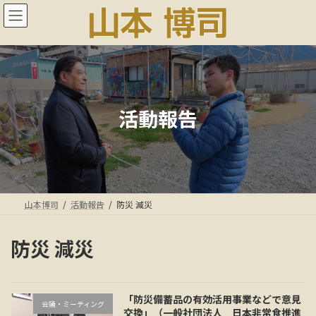
コ
ナ
ン
ビ
テ
ゲ
ン
ー
ツ
シ
へ
ョ
ス
ン
キ
に
活動報告
ッ
移
プ
動
山本博司
活動報告
防災 減災
防災 減災
「防災備蓄品の有効活用事業などで意見
会議・ミーティング
交換」（一般社団法人 日本非常食推進