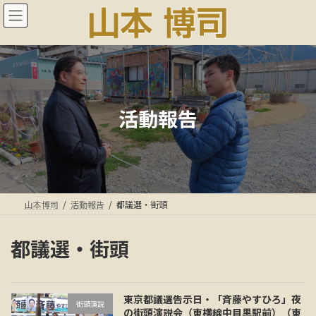
コ
ナ
ン
ビ
テ
ゲ
ン
ー
ツ
シ
へ
ョ
ス
ン
キ
に
活動報告
ッ
移
プ
動
山本博司
活動報告
都議選・街頭
都議選・街頭
東京都議選告示日・「斉藤やすひろ」夜
街頭演説
の街頭演説会（東横線中目黒駅前）（東