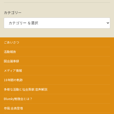
カテゴリー
ごあいさつ
活動報告
国会議事録
メディア情報
18年間の軌跡
多様な活動と社会貢献:音声解説
Bluesky勉強会とは？
参風:会員登壇