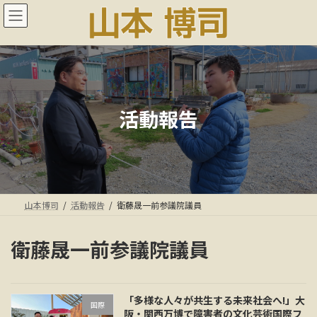
コ
ナ
ン
ビ
テ
ゲ
ン
ー
ツ
シ
へ
ョ
ス
ン
キ
に
活動報告
ッ
移
プ
動
山本博司
活動報告
衛藤晟一前参議院議員
衛藤晟一前参議院議員
「多様な人々が共生する未来社会へ!」大
国際
阪・関西万博で障害者の文化芸術国際フ