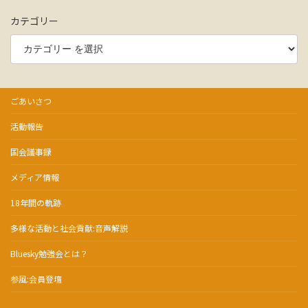
カテゴリー
ごあいさつ
活動報告
国会議事録
メディア情報
18年間の軌跡
多様な活動と社会貢献:音声解説
Bluesky勉強会とは？
参風:会員登壇