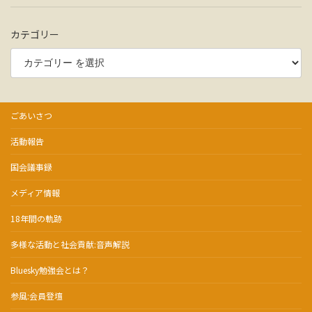
カテゴリー
ごあいさつ
活動報告
国会議事録
メディア情報
18年間の軌跡
多様な活動と社会貢献:音声解説
Bluesky勉強会とは？
参風:会員登壇