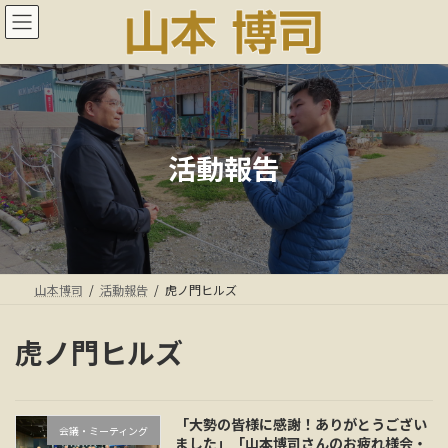
コ
ナ
ン
ビ
テ
ゲ
ン
ー
ツ
シ
へ
ョ
ス
ン
キ
に
活動報告
ッ
移
プ
動
山本博司
活動報告
虎ノ門ヒルズ
虎ノ門ヒルズ
「大勢の皆様に感謝！ありがとうござい
会議・ミーティング
ました」「山本博司さんのお疲れ様会・