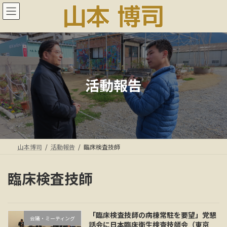
コ
ナ
ン
ビ
テ
ゲ
ン
ー
ツ
シ
へ
ョ
ス
ン
キ
に
活動報告
ッ
移
プ
動
山本博司
活動報告
臨床検査技師
臨床検査技師
「臨床検査技師の病棟常駐を要望」党懇
会議・ミーティング
話会に日本臨床衛生検査技師会（東京