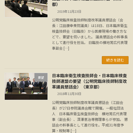
都）
2019年11月23日
公明党臨床検査技師制度改革議員懇話会（会
長：江田康幸衆院議員）は18日、日本臨床衛生
検査技師会（日臨技）から医療現場の働き方な
どで、要望を伺いました。 議員懇話会の幹事長
として進行役を担当。 日臨技の横地常広代表理
事副会 […]
続きを読む
日本臨床衛生検査技師会・日本臨床検査
要望
技師連盟の要望（公明党臨床技師制度改
革議員懇話会）（東京都）
2018年11月30日
公明党臨床技師制度改革議員懇話会（江田会
長）が27日参院議員会館で開催。一般社団法
人 日本臨床衛生検査技師会 横地常広代表理
事（副会長）、深澤恵治専務理事らが参加。 懇
話会の幹事長として進行役を。平成31年度予
算・税制等 […]