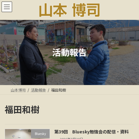
コ
ナ
ン
ビ
テ
ゲ
ン
ー
ツ
シ
へ
ョ
ス
ン
キ
に
活動報告
ッ
移
プ
動
山本博司
活動報告
福田和樹
福田和樹
第39回 Bluesky勉強会の配信・資料
Bluesky
2026年7月30日