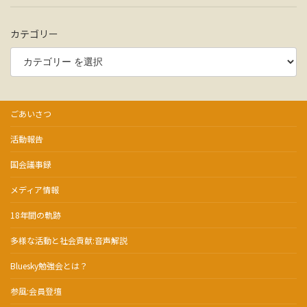
カテゴリー
ごあいさつ
活動報告
国会議事録
メディア情報
18年間の軌跡
多様な活動と社会貢献:音声解説
Bluesky勉強会とは？
参風:会員登壇