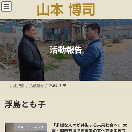
コ
ナ
ン
ビ
テ
ゲ
ン
ー
ツ
シ
へ
ョ
ス
ン
キ
に
活動報告
ッ
移
プ
動
山本博司
活動報告
浮島とも子
浮島とも子
「多様な人々が共生する未来社会へ!」大
会議・ミーティング
阪・関西万博で障害者の文化芸術国際フ