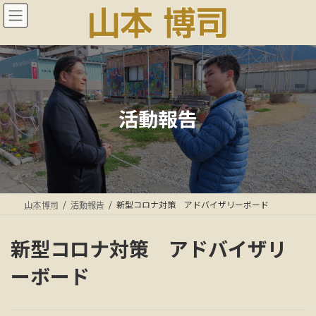
コ
ナ
ン
ビ
テ
ゲ
ン
ー
ツ
シ
へ
ョ
ス
ン
キ
に
活動報告
ッ
移
プ
動
山本博司
活動報告
新型コロナ対策 アドバイザリーボード
新型コロナ対策 アドバイザリ
ーボード