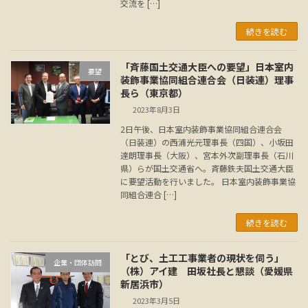
交流を […]
続きを読む
「斉藤国土交通大臣への要望」日本室内
要望
装飾事業協同組合連合会（日装連）理事
長ら（東京都）
2023年8月3日
2日午後、日本室内装飾事業協同組合連合会
（日装連）の西浦光元理事長（四国）、小坂田
達朗理事長（大阪）、宮本外次副理事長（石川
県）らが国土交通省へ。斉藤鉄夫国土交通大臣
に要望活動を行いました。 日本室内装飾事業協
同組合連合 […]
続きを読む
「とび、土工工事業者の現状を伺う」
企業・団体訪問
（株）アイ建 田坂社長と懇談（愛媛県
新居浜市）
2023年3月5日