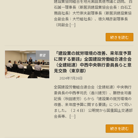
建設業協同組合を地元黒田真徳市議と訪問。 白
石誠一理事長（新居浜建設業協会会長：白石工
務店社長）大竹崇夫副理事長（新居浜建設業協
会副会長：大竹組社長）、徳久晴彦副理事長
（同副会 […]
続きを読む
「建設業の就労環境の改善、来年度予算
要望
に関する要請」全国建設労働組合連合会
（全建総連）中西中央執行委員長らと意
見交換（東京都）
2024年7月26日
全国建設労働組合連合会（全建総連）中央執行
委員長の中西孝司氏（香川建労）、勝野圭司書
記長（秋田建労）らから「建設業の就労環境の
改善、来年度予算に関する要請」について伺い
ました。（２４日） 公明党から国重国土交通部
会長等、 […]
続きを読む