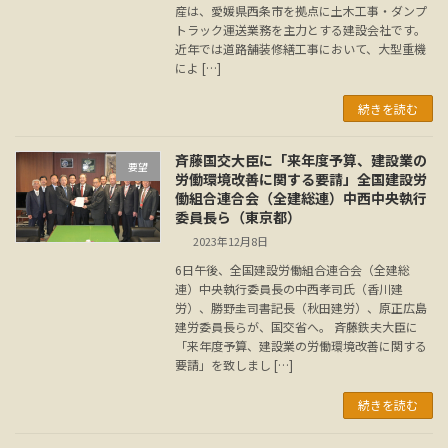
産は、愛媛県西条市を拠点に土木工事・ダンプ
トラック運送業務を主力とする建設会社です。
近年では道路舗装修繕工事において、大型重機
によ […]
続きを読む
斉藤国交大臣に「来年度予算、建設業の
要望
労働環境改善に関する要請」全国建設労
働組合連合会（全建総連）中西中央執行
委員長ら（東京都）
2023年12月8日
6日午後、全国建設労働組合連合会（全建総
連）中央執行委員長の中西孝司氏（香川建
労）、勝野圭司書記長（秋田建労）、原正広島
建労委員長らが、国交省へ。 斉藤鉄夫大臣に
「来年度予算、建設業の労働環境改善に関する
要請」を致しまし […]
続きを読む