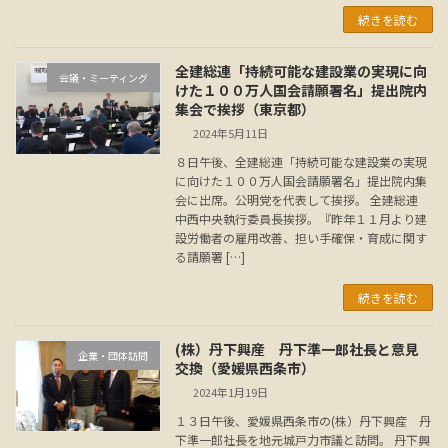
続きを読む
全建総連「持続可能な建設業の実現に向
会議・ミーティング
けた１００万人国会請願署名」提出院内
集会で挨拶（東京都）
2024年5月11日
８日午後、全建総連「持続可能な建設業の実現
に向けた１００万人国会請願署名」提出院内集
会に出席。公明党を代表して挨拶。 全建総連
中西中央執行委員長挨拶。『昨年１１月より建
設労働者の雇用改善、担い手確保・育成に関す
る請願署 […]
続きを読む
(株）丹下興産 丹下準一郎社長と意見
企業・団体訪問
交換（愛媛県西条市）
2024年1月19日
１３日午後、愛媛県西条市の(株）丹下興産 丹
下準一郎社長を地元城戸力市議と訪問。 丹下興