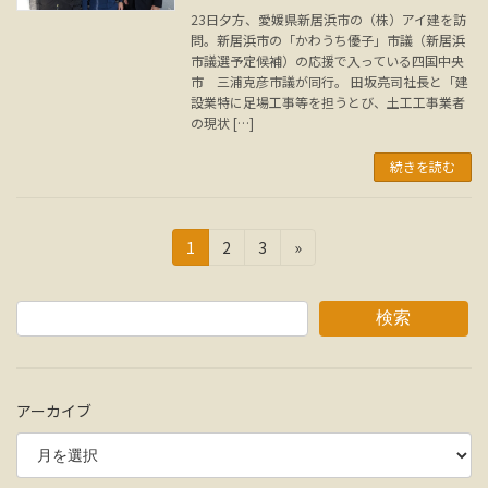
23日夕方、愛媛県新居浜市の（株）アイ建を訪
問。新居浜市の「かわうち優子」市議（新居浜
市議選予定候補）の応援で入っている四国中央
市 三浦克彦市議が同行。 田坂亮司社長と「建
設業特に足場工事等を担うとび、土工工事業者
の現状 […]
続きを読む
投
固
固
固
1
2
3
»
定
定
定
稿
ペ
ペ
ペ
の
ー
ー
ー
検索
ジ
ジ
ジ
ペ
ー
アーカイブ
ジ
送