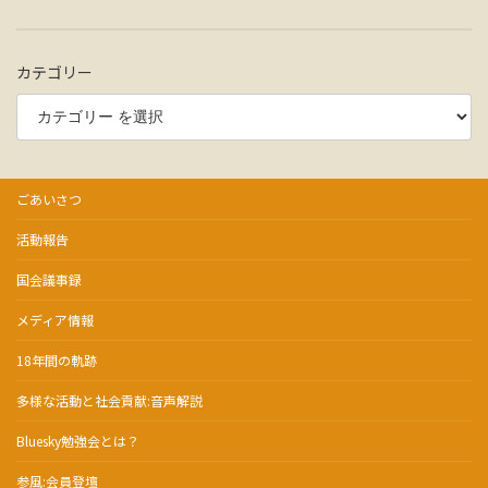
り
カテゴリー
ごあいさつ
活動報告
国会議事録
メディア情報
18年間の軌跡
多様な活動と社会貢献:音声解説
Bluesky勉強会とは？
参風:会員登壇