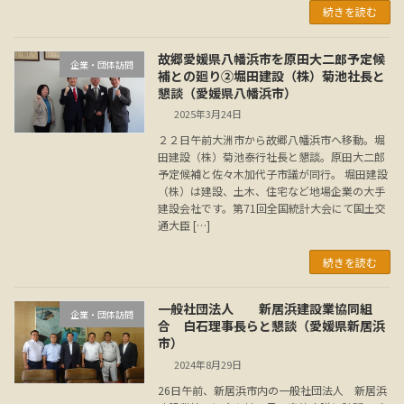
続きを読む
故郷愛媛県八幡浜市を原田大二郎予定候
企業・団体訪問
補との廻り②堀田建設（株）菊池社長と
懇談（愛媛県八幡浜市）
2025年3月24日
２２日午前大洲市から故郷八幡浜市へ移動。堀
田建設（株）菊池泰行社長と懇談。原田大二郎
予定候補と佐々木加代子市議が同行。 堀田建設
（株）は建設、土木、住宅など地場企業の大手
建設会社です。第71回全国統計大会にて国土交
通大臣 […]
続きを読む
一般社団法人 新居浜建設業協同組
企業・団体訪問
合 白石理事長らと懇談（愛媛県新居浜
市）
2024年8月29日
26日午前、新居浜市内の一般社団法人 新居浜