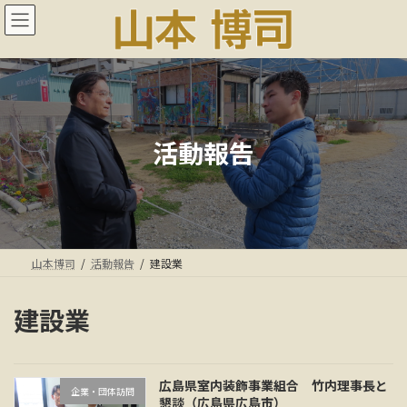
コ
ナ
ン
ビ
テ
ゲ
ン
ー
ツ
シ
へ
ョ
ス
ン
キ
に
活動報告
ッ
移
プ
動
山本博司
活動報告
建設業
建設業
広島県室内装飾事業組合 竹内理事長と
企業・団体訪問
懇談（広島県広島市）