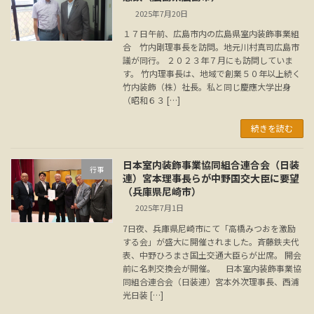
2025年7月20日
１７日午前、広島市内の広島県室内装飾事業組
合 竹内剛理事長を訪問。地元川村真司広島市
議が同行。 ２０２３年７月にも訪問していま
す。 竹内理事長は、地域で創業５０年以上続く
竹内装飾（株）社長。私と同じ慶應大学出身
（昭和６３ […]
続きを読む
日本室内装飾事業協同組合連合会（日装
行事
連）宮本理事長らが中野国交大臣に要望
（兵庫県尼崎市）
2025年7月1日
7日夜、兵庫県尼崎市にて「高橋みつおを激励
する会」が盛大に開催されました。斉藤鉄夫代
表、中野ひろまさ国土交通大臣らが出席。 開会
前に名刺交換会が開催。 日本室内装飾事業協
同組合連合会（日装連）宮本外次理事長、西浦
光日装 […]