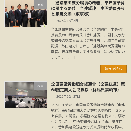
「建設業の就労環境の改善、来年度予算
要望
に関する要請」全建総連 中西委員長ら
と意見交換（東京都）
2023年12月5日
全国建設労働組合連合会（全建総連）中央執行
委員長の中西孝司氏（香川建労）、副中央執行
委員長の橋本直幸氏（広島建労）、勝野圭司書
記長（秋田建労）らから「建設業の就労環境の
改善、来年度予算に関する要請」について伺い
ました。（ […]
続きを読む
全国建設労働組合総連合（全建総連）第
行事
64回定期大会で挨拶（群馬県高崎市）
2023年10月27日
２５日午後から全国建設労働組合総連合（全建
総連）第64回定期大会が群馬県高崎市「Ｇメッ
セ群馬」で開催。 参議院本会議を終えて、駆け
付けました。 中西委員長とは同じ香川県在住
で、香川県建設労組執行委員長時代から長年、