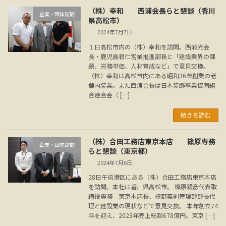
（株）幸和 西浦会長らと懇談（香川
企業・団体訪問
県高松市）
2024年7月7日
１日高松市内の（株）幸和を訪問。西浦光会
長・鹿児島君仁営業推進部長と「建設業界の課
題、労務単価、人材育成など」で意見交換。
（株）幸和は高松市内にある昭和36年創業の老
舗内装業。また西浦会長は日本装飾事業協同組
合連合会（ […]
続きを読む
（株）合田工務店東京本店 篠原専務
企業・団体訪問
らと懇談（東京都）
2024年7月6日
28日午前港区にある（株）合田工務店東京本店
を訪問。本社は香川県高松市。 篠原毅彦代表取
締役専務 東京本店長、槙野義則管理部部長代
理と建設業の現状などで意見交換。 本年創立74
年を迎え、2023年売上総額678億円。東京 […]