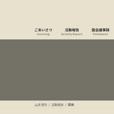
コ
ナ
ン
ビ
テ
ゲ
ン
ー
ツ
シ
ごあいさつ
活動報告
国会議事録
へ
ョ
Greeting
Activity Report
Parliament
ス
ン
キ
に
ッ
移
プ
動
山本博司
活動報告
国保