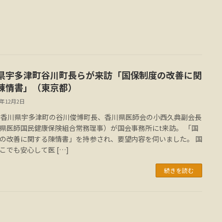
県宇多津町谷川町長らが来訪「国保制度の改善に関
陳情書」（東京都）
7年12月2日
、香川県宇多津町の谷川俊博町長、香川県医師会の小西久典副会長
県医師国民健康保険組合常務理事）が国会事務所にt来訪。 「国
の改善に関する陳情書」を持参され、要望内容を伺いました。 国
こでも安心して医 […]
続きを読む