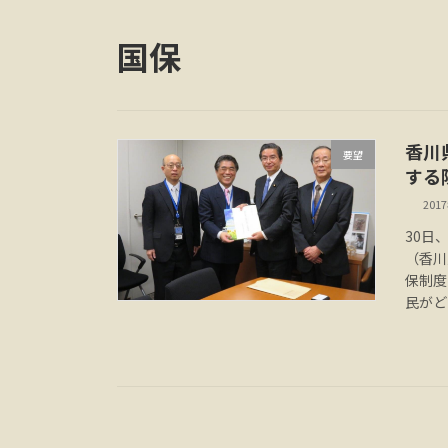
国保
香川
要望
する
201
30日
（香川
保制度
民がど