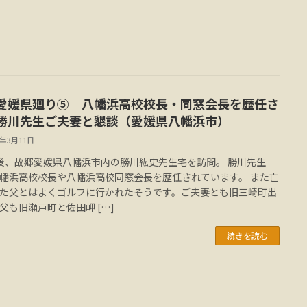
愛媛県廻り⑤ 八幡浜高校校長・同窓会長を歴任さ
勝川先生ご夫妻と懇談（愛媛県八幡浜市）
5年3月11日
後、故郷愛媛県八幡浜市内の勝川紘史先生宅を訪問。 勝川先生
幡浜高校校長や八幡浜高校同窓会長を歴任されています。 また亡
た父とはよくゴルフに行かれたそうです。ご夫妻とも旧三崎町出
父も旧瀬戸町と佐田岬 […]
続きを読む