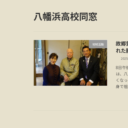
八幡浜高校同窓
故郷
地域活動
れた
202
8日午
は、八
くなっ
身で祖