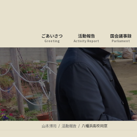
コ
ナ
ン
ビ
テ
ゲ
ン
ー
ツ
シ
ごあいさつ
活動報告
国会議事録
へ
ョ
Greeting
Activity Report
Parliament
ス
ン
キ
に
ッ
移
プ
動
山本博司
活動報告
八幡浜高校同窓