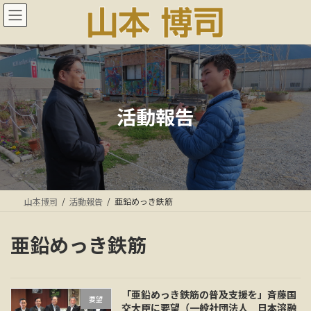
コ
ナ
ン
ビ
テ
ゲ
ン
ー
ツ
シ
へ
ョ
ス
ン
キ
に
活動報告
ッ
移
プ
動
山本博司
活動報告
亜鉛めっき鉄筋
亜鉛めっき鉄筋
「亜鉛めっき鉄筋の普及支援を」斉藤国
要望
交大臣に要望（一般社団法人 日本溶融