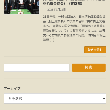
亜鉛鍍金協会）（東京都）
2023年7月22日
21日午後、一般社団法人 日本溶融亜鉛鍍金協
会（根上理事長）の役員の皆様と共に国土交通
省へ。 斉藤鉄夫国交大臣に「亜鉛めっき鉄筋の
普及支援について」の要望で伺いました。公明
党から竹内真二参院議員が同席。 訪問者は根上
靖晃 […]
続きを読む
検索
アーカイブ