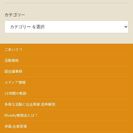
カテゴリー
ごあいさつ
活動報告
国会議事録
メディア情報
18年間の軌跡
多様な活動と社会貢献:音声解説
Bluesky勉強会とは？
参風:会員登壇