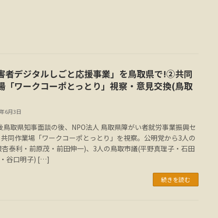
害者デジタルしごと応援事業」を鳥取県で!②共同
場「ワークコーポとっとり」視察・意見交換(鳥取
6年6月3日
後鳥取県知事面談の後、NPO法人 鳥取県障がい者就労事業振興セ
 共同作業場「ワークコーポとっとり」を視察。公明党から3人の
銀杏泰利・前原茂・前田伸一)、3人の鳥取市議(平野真理子・石田
・谷口明子) […]
続きを読む