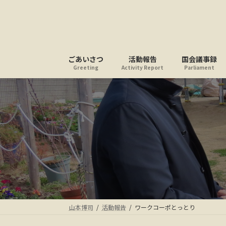
コ
ナ
ン
ビ
テ
ゲ
ン
ー
ツ
シ
ごあいさつ
活動報告
国会議事録
へ
ョ
Greeting
Activity Report
Parliament
ス
ン
キ
に
ッ
移
プ
動
山本博司
活動報告
ワークコーポとっとり