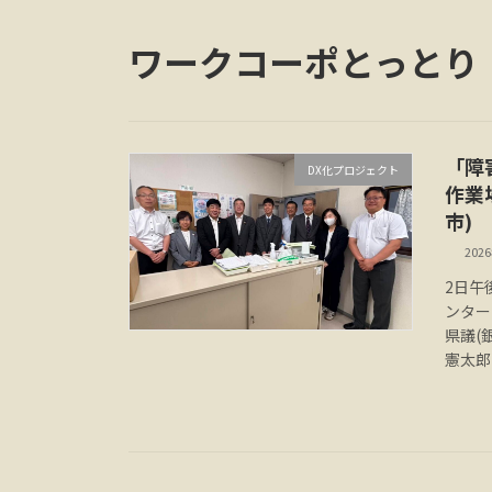
ワークコーポとっとり
「障
DX化プロジェクト
作業
市)
202
2日午
ンター
県議(
憲太郎