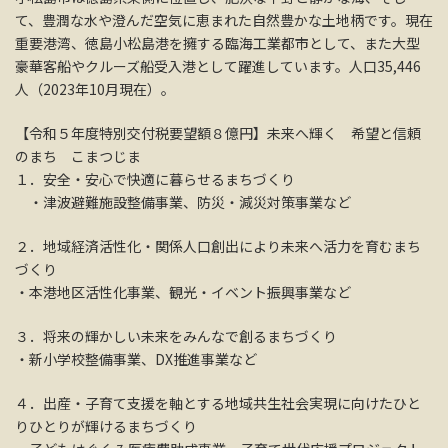
て、豊潤な水や澄んだ空気に恵まれた自然豊かな土地柄です。現在
重要港湾、徳島小松島港を擁する臨海工業都市として、また大型
豪華客船やクルーズ船受入港として躍進しています。人口35,446
人（2023年10月現在）。
【令和５年度特別交付税要望額８億円】未来へ輝く 希望と信頼
のまち こまつじま
１．安全・安心で快適に暮らせるまちづくり
・津波避難施設整備事業、防災・減災対策事業など
２．地域経済活性化・関係人口創出により未来へ活力を育むまち
づくり
・本港地区活性化事業、観光・イベント振興事業など
３．将来の輝かしい未来をみんなで創るまちづくり
・新小学校整備事業、DX推進事業など
４．出産・子育て支援を軸とする地域共生社会実現に向けたひと
りひとりが輝けるまちづくり