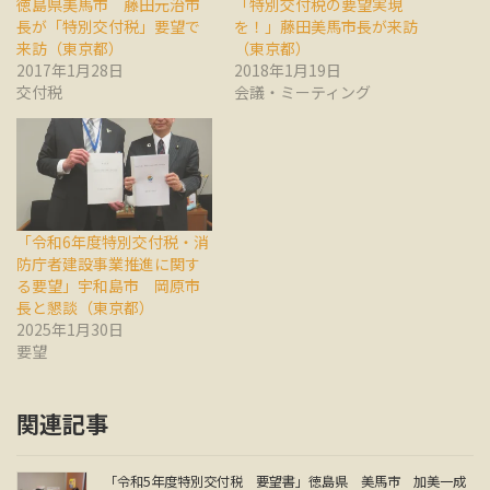
徳島県美馬市 藤田元治市
「特別交付税の要望実現
長が「特別交付税」要望で
を！」藤田美馬市長が来訪
来訪（東京都）
（東京都）
2017年1月28日
2018年1月19日
交付税
会議・ミーティング
「令和6年度特別交付税・消
防庁者建設事業推進に関す
る要望」宇和島市 岡原市
長と懇談（東京都）
2025年1月30日
要望
関連記事
「令和5年度特別交付税 要望書」徳島県 美馬市 加美一成