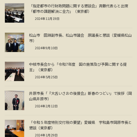
「指定都市の行財政問題に関する懇談会」斉藤代表らと出席
「都市の課題解決に全力」（東京都）
2024年11月19日
松山市 田淵副市長、松山市議会 原議長と懇談（愛媛県松山
市）
2024年9月10日
中核市長会から「令和7年度 国の施策及び予算に関する提
言」（東京都）
2024年5月25日
井原市長「『大舌いさおの後援会』新春のつどい」で挨拶（岡
山県井原市）
2024年2月12日
「令和５年度特別交付税の要望」愛媛県 宇和島市岡原市長と
懇談（東京都）
2024年1月29日