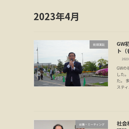
2023年4月
GW
街頭演説
ト（
202
GWの
した。
た。 
スティ
社会
会議・ミーティング