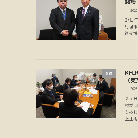
懇談
202
27日
行理事
術支援
KH
政務
（東
202
２７日
様が国
もみ
上正樹