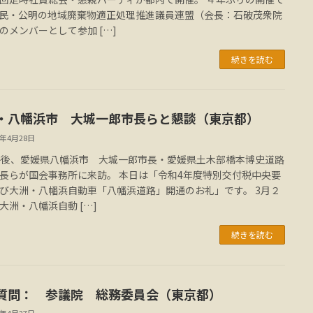
民・公明の地域廃棄物適正処理推進議員連盟（会長：石破茂衆院
のメンバーとして参加 […]
続きを読む
・八幡浜市 大城一郎市長らと懇談（東京都）
3年4月28日
午後、愛媛県八幡浜市 大城一郎市長・愛媛県土木部橋本博史道路
長らが国会事務所に来訪。 本日は「令和4年度特別交付税中央要
び大洲・八幡浜自動車「八幡浜道路」開通のお礼」です。 3月２
大洲・八幡浜自動 […]
続きを読む
質問： 参議院 総務委員会（東京都）