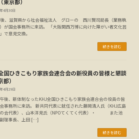
（東京都）
3年4月30日
午後、滋賀県から社会福祉法人 グローの 西川賢司局長（業務執
）が国会事務所に来訪。 「大阪関西万博に向けた障がい者文化芸
」で意見交換。
続きを読む
J全国ひきこもり家族会連合会の新役員の皆様と懇談
京都）
3年4月29日
午後、新体制なったKHJ全国ひきこもり家族会連合会の役員の皆
会事務所に来訪。 新共同代表に就任された藤岡清人氏（KHJ広島
じの会代表）、山本洋見氏（NPOてくてく代表）・ また池
副理事長、上田 […]
続きを読む