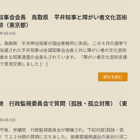
知事会会長 鳥取県 平井知事と障がい者文化芸術
談（東京都）
3年4月26日
、鳥取県 平井伸治知事が国会事務所に来訪。 この４月の選挙で
当選された平井知事は全国知事会会長と共に障がい者の文化芸術
進める知事連盟の会長もされています。 「障がい者文化芸術支援
で意見交換しました […]
続きを読む
院 行政監視委員会で質問（孤独・孤立対策）（東
）
3年4月25日
午後、参議院 行政監視委員会が開催され、下記内容(孤独・孤
）で２２分間の質問に立ちました。 故郷愛媛県選出の長谷川淳二