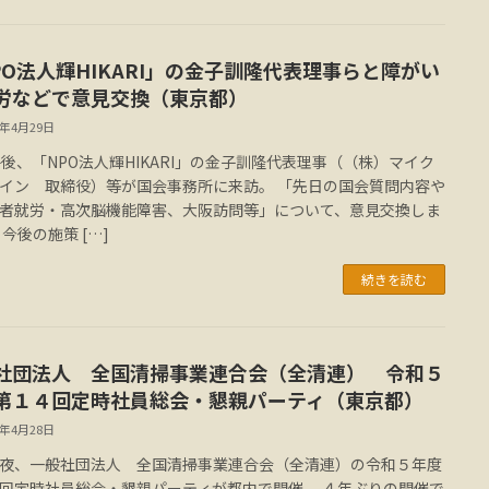
PO法人輝HIKARI」の金子訓隆代表理事らと障がい
労などで意見交換（東京都）
3年4月29日
午後、「NPO法人輝HIKARI」の金子訓隆代表理事（（株）マイク
イン 取締役）等が国会事務所に来訪。 「先日の国会質問内容や
者就労・高次脳機能障害、大阪訪問等」について、意見交換しま
 今後の施策 […]
続きを読む
社団法人 全国清掃事業連合会（全清連） 令和５
第１４回定時社員総会・懇親パーティ（東京都）
3年4月28日
夜、一般社団法人 全国清掃事業連合会（全清連）の令和５年度
回定時社員総会・懇親パーティが都内で開催。 ４年ぶりの開催で