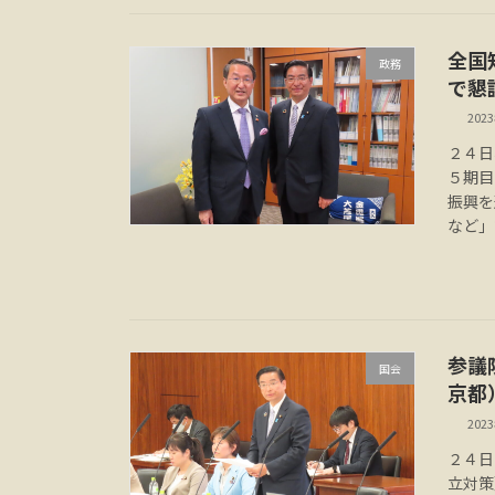
全国
政務
で懇
202
２４日
５期目
振興を
など」
参議
国会
京都
202
２４日
立対策