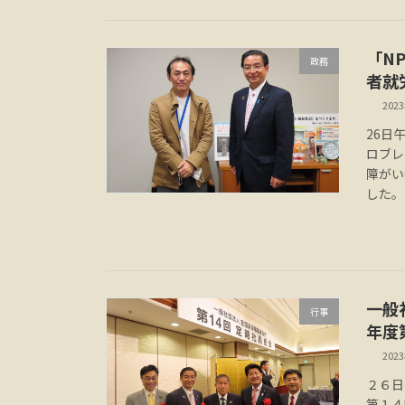
「N
政務
者就
202
26日
ロブレ
障がい
した。
一般
行事
年度
202
２６日
第１４