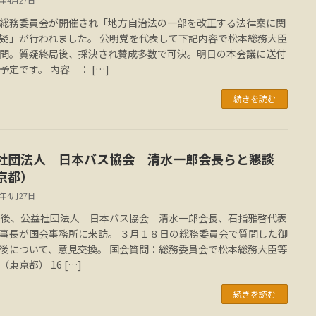
3年4月27日
総務委員会が開催され「地方自治法の一部を改正する法律案に関
疑」が行われました。 公明党を代表して下記内容で松本総務大臣
問。質疑終局後、採決され賛成多数で可決。明日の本会議に送付
予定です。 内容 ： […]
続きを読む
社団法人 日本バス協会 清水一郎会長らと懇談
京都）
3年4月27日
午後、公益社団法人 日本バス協会 清水一郎会長、石指雅啓代表
事長が国会事務所に来訪。 ３月１８日の総務委員会で質問した御
後について、意見交換。 国会質問：総務委員会で松本総務大臣等
東京都） 16 […]
続きを読む