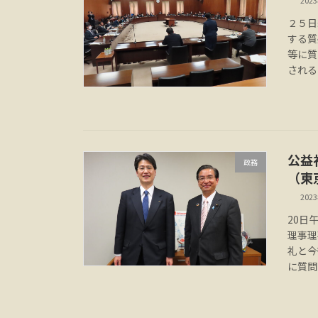
202
２５日
する質
等に質
される
公益
政務
（東
202
20日
理事理
礼と今
に質問（