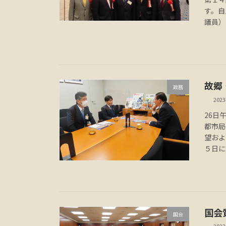
す。自
議員）
故郷
政務
202
26日
都市局
望およ
５日に
国会
国会