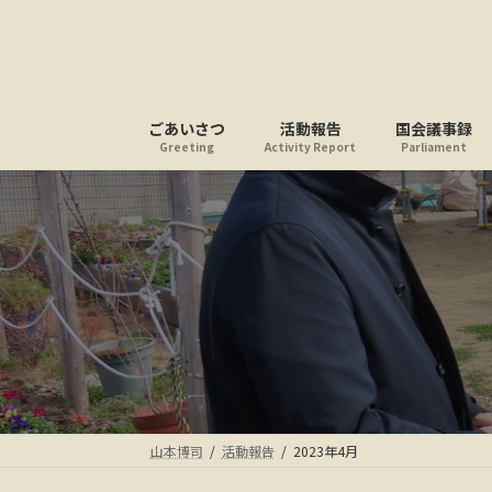
コ
ナ
ン
ビ
テ
ゲ
ン
ー
ツ
シ
ごあいさつ
活動報告
国会議事録
へ
ョ
Greeting
Activity Report
Parliament
ス
ン
キ
に
ッ
移
プ
動
山本博司
活動報告
2023年4月