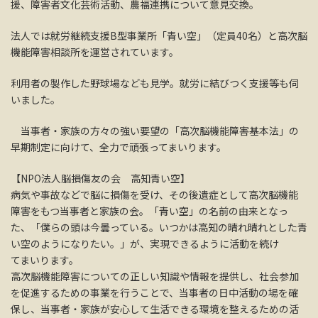
援、障害者文化芸術活動、農福連携について意見交換。
法人では就労継続支援B型事業所「青い空」（定員40名）と高次脳
機能障害相談所を運営されています。
利用者の製作した野球場なども見学。就労に結びつく支援等も伺
いました。
当事者・家族の方々の強い要望の「高次脳機能障害基本法」の
早期制定に向けて、全力で頑張ってまいります。
【NPO法人脳損傷友の会 高知青い空】
病気や事故などで脳に損傷を受け、その後遺症として高次脳機能
障害をもつ当事者と家族の会。「青い空」の名前の由来となっ
た、「僕らの頭は今曇っている。いつかは高知の晴れ晴れとした青
い空のようになりたい。」が、実現できるように活動を続け
てまいります。
高次脳機能障害についての正しい知識や情報を提供し、社会参加
を促進するための事業を行うことで、当事者の日中活動の場を確
保し、当事者・家族が安心して生活できる環境を整えるための活