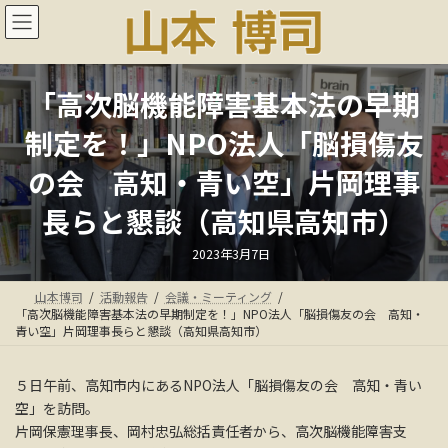
コ
ナ
ン
ビ
テ
ゲ
ン
ー
ツ
シ
「高次脳機能障害基本法の早期
へ
ョ
ス
ン
制定を！」NPO法人「脳損傷友
キ
に
ッ
移
の会 高知・青い空」片岡理事
プ
動
長らと懇談（高知県高知市）
最
2023年3月7日
終
更
新
山本博司
活動報告
会議・ミーティング
日
時
「高次脳機能障害基本法の早期制定を！」NPO法人「脳損傷友の会 高知・
:
青い空」片岡理事長らと懇談（高知県高知市）
５日午前、高知市内にあるNPO法人「脳損傷友の会 高知・青い
空」を訪問。
片岡保憲理事長、岡村忠弘総括責任者から、高次脳機能障害支