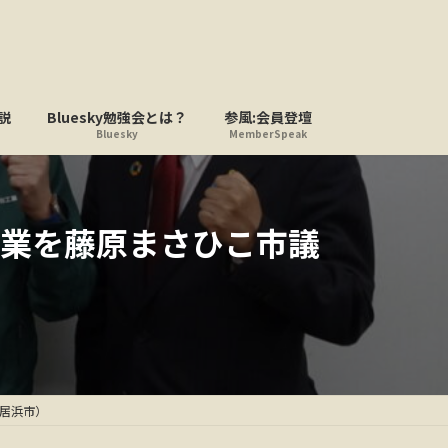
説
Bluesky勉強会とは？
参風:会員登壇
Bluesky
MemberSpeak
業を藤原まさひこ市議
居浜市）