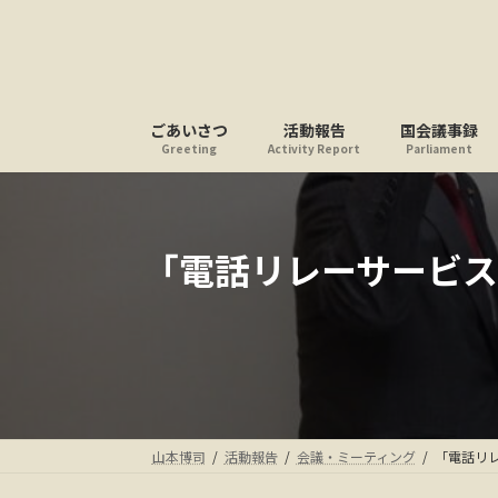
コ
ナ
ン
ビ
テ
ゲ
ン
ー
ツ
シ
ごあいさつ
活動報告
国会議事録
へ
ョ
Greeting
Activity Report
Parliament
ス
ン
キ
に
ッ
移
プ
動
「電話リレーサービ
山本博司
活動報告
会議・ミーティング
「電話リ