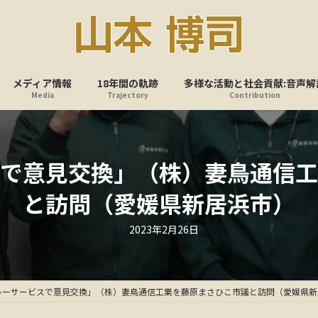
メディア情報
18年間の軌跡
多様な活動と社会貢献:音声解
Media
Trajectory
Contribution
スで意見交換」（株）妻鳥通信工
と訪問（愛媛県新居浜市）
最
2023年2月26日
終
更
新
日
時
:
レーサービスで意見交換」（株）妻鳥通信工業を藤原まさひこ市議と訪問（愛媛県新