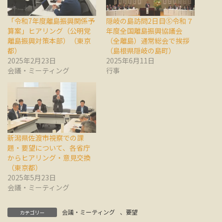
「令和7年度離島振興関係予
隠岐の島訪問2日目⑤令和７
算案」ヒアリング（公明党
年度全国離島振興協議会
離島振興対策本部）（東京
（全離島）通常総会で挨拶
都）
（島根県隠岐の島町）
2025年2月23日
2025年6月11日
会議・ミーティング
行事
新潟県佐渡市視察での課
題・要望について、各省庁
からヒアリング・意見交換
（東京都）
2025年5月23日
会議・ミーティング
会議・ミーティング
、
要望
カテゴリー