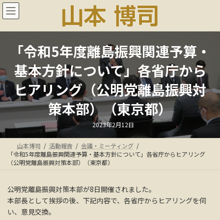
コ
ナ
ン
ビ
テ
ゲ
ン
ー
ツ
シ
「令和5年度離島振興関連予算・
へ
ョ
ス
ン
基本方針について」各省庁から
キ
に
ッ
移
ヒアリング（公明党離島振興対
プ
動
策本部）（東京都）
最
2023年2月12日
終
更
新
山本博司
活動報告
会議・ミーティング
日
時
「令和5年度離島振興関連予算・基本方針について」各省庁からヒアリング
:
（公明党離島振興対策本部）（東京都）
公明党離島振興対策本部が8日開催されました。
本部長として挨拶の後、下記内容で、各省庁からヒアリングを伺
い、意見交換。