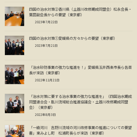
四国の治水対策②香川県（土器川改修期成同盟会）松永会長・
栗田副会長からの要望（東京都）
2023年7月22日
四国の治水対策①愛媛県の方々からの要望（東京都）
2023年7月21日
「治水砂防事業の強力な推進を！」愛媛県玉井西条市長ら各首
長が来訪（東京都）
2022年11月21日
「治水対策に要する治水事業の強力な推進を」（四国治水期成
同盟連合会・肱川流域総合推進協議会・土器川改修期成同盟
会）（東京都）
2022年8月3日
「一級河川 吉野川流域の河川改修事業の推進についての要望
書」東みよし町 松浦町長らが来訪（東京都）