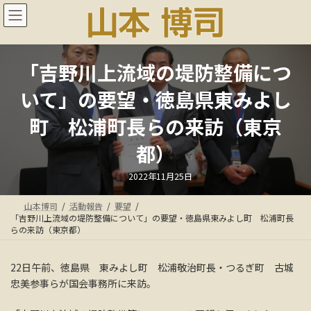
コ
ナ
ン
ビ
テ
ゲ
ン
ー
ツ
シ
「吉野川上流域の堤防整備につ
へ
ョ
ス
ン
いて」の要望・徳島県東みよし
キ
に
ッ
移
町 松浦町長らの来訪（東京
プ
動
都）
最
2022年11月25日
終
更
新
山本博司
活動報告
要望
日
時
「吉野川上流域の堤防整備について」の要望・徳島県東みよし町 松浦町長
:
らの来訪（東京都）
22日午前、徳島県 東みよし町 松浦敬治町長・つるぎ町 古城
忠美参事らが国会事務所に来訪。