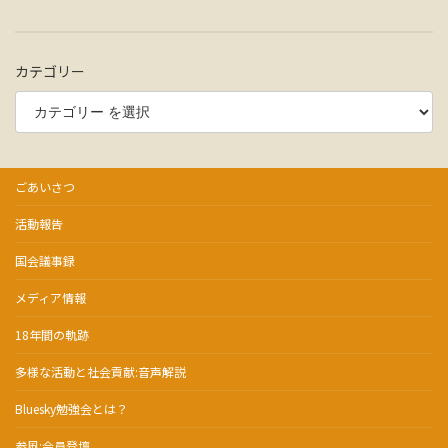
カテゴリー
ごあいさつ
活動報告
国会議事録
メディア情報
18年間の軌跡
多様な活動と社会貢献:音声解説
Bluesky勉強会とは？
参風:会員登壇