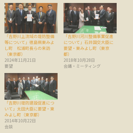
「吉野川上流域の堤防整備
「吉野川河川整備事業促進
等について」徳島県東みよ
について」石井国交大臣に
し町 松浦町長らの来訪
要望・東みよし町（東京
（東京都）
都）
2024年11月21日
2018年10月28日
要望
会議・ミーティング
「吉野川堤防建設促進につ
いて」太田大臣に要望・東
みよし町（東京都）
2014年10月22日
会談