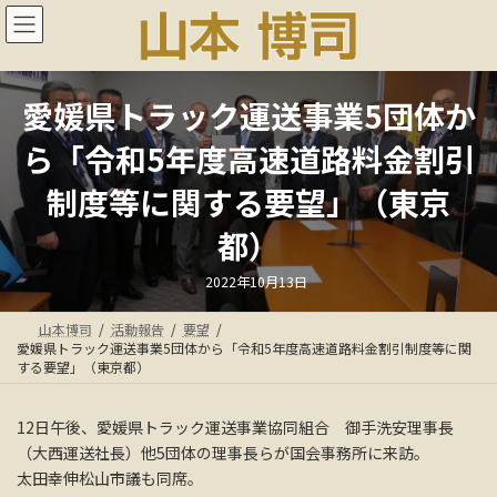
コ
ナ
ン
ビ
テ
ゲ
ン
ー
ツ
シ
愛媛県トラック運送事業5団体か
へ
ョ
ス
ン
ら「令和5年度高速道路料金割引
キ
に
ッ
移
制度等に関する要望」（東京
プ
動
都）
最
2022年10月13日
終
更
新
山本博司
活動報告
要望
日
時
愛媛県トラック運送事業5団体から「令和5年度高速道路料金割引制度等に関
:
する要望」（東京都）
12日午後、愛媛県トラック運送事業協同組合 御手洗安理事長
（大西運送社長）他5団体の理事長らが国会事務所に来訪。
太田幸伸松山市議も同席。