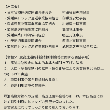
【出席者】
・日本貨物運送協同組合連合会 村田省蔵専務理事
・愛媛県トラック運送事業協同組合 御手洗安理事長
・愛媛県貨物運送業事業協同組合 川端洋一理事長
・愛媛高速運輸事業協同組合 高間登理事長
・愛媛県第四物流協同組合 明星元理事長
・中予流通事業協同組合 渡邉裕文理事長
・愛媛県トラック運送事業協同組合 武智嘉之専務理事など。
【令和5年度高速道路料金割引制度等に関する要望事項】
１．高速道路料金の基本的水準大幅引き下げの論拠
２．大口・多頻度割引の拡充・恒久化等により実質最低50％以上
の引下げの実施
３．車両制限令等各種規制の見直し
４．道路利用環境の整備等。
燃油高騰対策への支援、高速道路料金等の引下げ。本四高速にお
ける割引制度の拡充などの要望を伺いました。
要望実現にむけてしっかり取り組んでまいります。