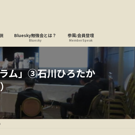
説
Bluesky勉強会とは？
参風:会員登壇
Bluesky
MemberSpeak
ラム」③石川ひろたか
）
）