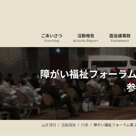
コ
ナ
ン
ビ
テ
ゲ
ン
ー
ツ
シ
ごあいさつ
活動報告
国会議事録
へ
ョ
Greeting
Activity Report
Parliament
ス
ン
キ
に
ッ
移
プ
動
障がい福祉フォーラ
参
山本博司
活動報告
行事
障がい福祉フォーラム第