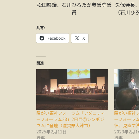
松田県議、石川ひろたか参議院議
久保会長
員
（石川ひ
共有:
Facebook
X
関連
障がい福祉フォーラム「アメニティ
障がい福祉
ーフォーラム28」2日目⓶シンポジ
ーフォーラム
ウムに登壇（滋賀県大津市）
律、見直す
2025年2月11日
2023年2月1
行事
行事