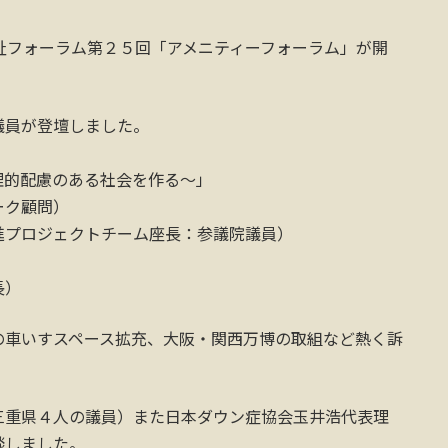
祉フォーラム第２５回「アメニティーフォーラム」が開
議員が登壇しました。
理的配慮のある社会を作る～」
ーク顧問）
進プロジェクトチーム座長：参議院議員）
長）
の車いすスペース拡充、大阪・関西万博の取組など熱く訴
三重県４人の議員）また日本ダウン症協会玉井浩代表理
談しました。