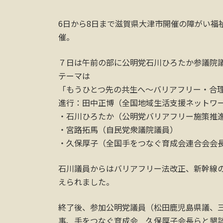
6日から8日まで滋賀県大津市開催の障がい福
催。
７日は午前の部に公明党石川ひろたか参議院
テーマは
「もうひとつ先の共生へ～バリアフリー・合
進行：田中正博（全国地域生活支援ネットワ
・石川ひろたか（公明党バリアフリー施策推
・宮路拓馬（自民党衆議院議員）
・久保厚子（全国手をつなぐ育成会連合会会
石川議員からはバリアフリー法改正、新幹線
えられました。
終了後、参加公明党議員（松田鹿児島県議、
事、手をつなぐ育成会 久保厚子会長らと懇