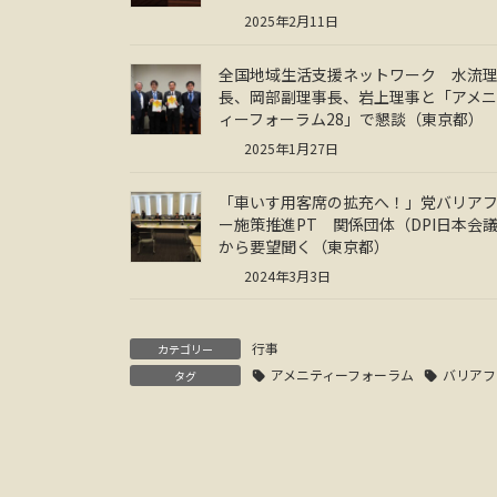
2025年2月11日
全国地域生活支援ネットワーク 水流
長、岡部副理事長、岩上理事と「アメ
ィーフォーラム28」で懇談（東京都）
2025年1月27日
「車いす用客席の拡充へ！」党バリア
ー施策推進PT 関係団体（DPI日本会
から要望聞く（東京都）
2024年3月3日
行事
カテゴリー
アメニティーフォーラム
バリアフ
タグ