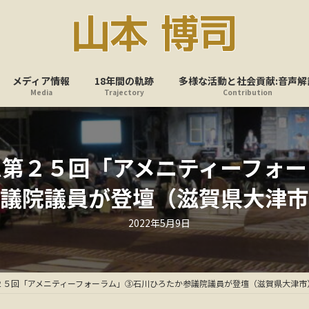
メディア情報
18年間の軌跡
多様な活動と社会貢献:音声解
Media
Trajectory
Contribution
ム第２５回「アメニティーフォー
議院議員が登壇（滋賀県大津市
最
2022年5月9日
終
更
新
日
時
:
２５回「アメニティーフォーラム」③石川ひろたか参議院議員が登壇（滋賀県大津市