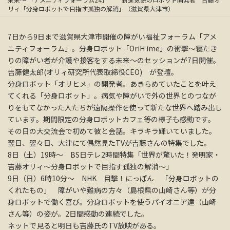
リィ「分身ロボットで目指す孤独の解消」（滋賀県大津市）
7日から9日まで滋賀県大津市開催の障がい福祉フォーラム「アメ
ニティフォーラム」。分身ロボット「OriH ime」の衝撃～寝たき
りの障がい者が介護や接客をする未来～のセッションが7日開催。
吉藤健太郎(オリィ研究所代表取締役CEO) が登壇。
分身ロボット「オリヒメ」の開発者。あきらめていたことを叶え
てくれる「分身ロボット」。病気や障がいで外の世界とのつなが
りをもてなかった人たちが遠隔操作を使って新たな世界へ踏み出し
ています。期間限定の分身ロボットカフェ等の様子も感動です。
その日の大交流会で初めて彼と会話。キラキラ輝いていました。
翌日、翌々日、大津にて偶然見たTVが吉藤さんの特集でした。
8日（土）19時～ BS日テレ2時間特集「世界が驚いた！発明家・
吉藤オリィ～分身ロボットで目指す孤独の解消～」
9日（日）6時10分～ NHK 目撃！にっぽん 「分身ロボットの
くれたもの」 障がいや難病の方々（島根県の山崎さん等）が分
身ロボットで働く喜び。分身ロボットを使うパイオニア達（山崎
さん等）の姿が。2日間感動の連続でした。
ネットで見ると明日も吉藤氏のTV放映がある。