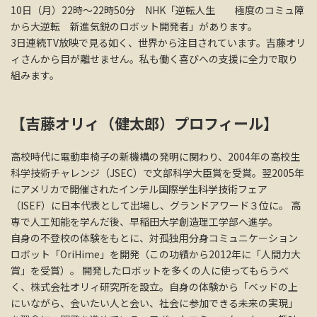
10日（月）22時～22時50分 NHK「逆転人生 極度のコミュ障
から大逆転 新進気鋭のロボット開発者」があります。
3日連続TV放映で見る如く、世界から注目されています。吉藤オリ
ィさんから目が離せません。私も働く喜びへの支援に全力で取り
組みます。
【吉藤オリィ（健太郎）プロフィール】
高校時代に電動車椅子の新機構の発明に関わり、2004年の高校生
科学技術チャレンジ（JSEC）で文部科学大臣賞を受賞。翌2005年
にアメリカで開催されたインテル国際学生科学技術フェア
（ISEF）に日本代表として出場し、グランドアワード３位に。 高
専で人工知能を学んだ後、早稲田大学創造理工学部へ進学。
自身の不登校の体験をもとに、対孤独用分身コミュニケーション
ロボット「OriHime」を開発（この功績から2012年に「人間力大
賞」を受賞）。 開発したロボットを多くの人に使ってもらうべ
く、株式会社オリィ研究所を設立。自身の体験から「ベッドの上
にいながら、会いたい人と会い、社会に参加できる未来の実現」