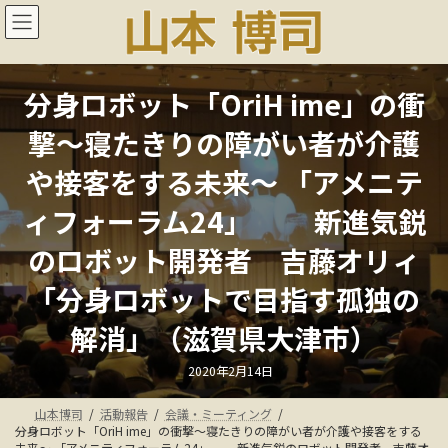
コ
ナ
ン
ビ
テ
ゲ
ン
ー
ツ
シ
分身ロボット「OriH ime」の衝
へ
ョ
ス
ン
撃～寝たきりの障がい者が介護
キ
に
ッ
移
や接客をする未来～ 「アメニテ
プ
動
ィフォーラム24」 新進気鋭
のロボット開発者 吉藤オリィ
「分身ロボットで目指す孤独の
解消」（滋賀県大津市）
最
2020年2月14日
終
更
新
山本博司
活動報告
会議・ミーティング
日
時
分身ロボット「OriH ime」の衝撃～寝たきりの障がい者が介護や接客をする
:
未来～ 「アメニティフォーラム24」 新進気鋭のロボット開発者 吉藤オ