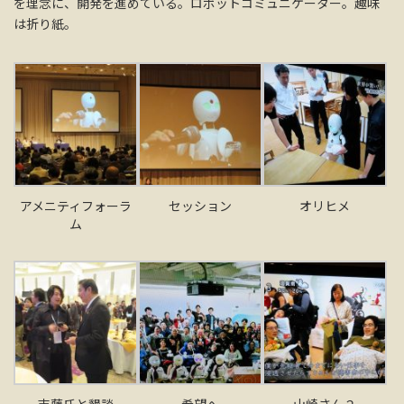
を理念に、開発を進めている。ロボットコミュニケーター。趣味
は折り紙。
アメニティフォーラ
セッション
オリヒメ
ム
吉藤氏と懇談
希望へ
山崎さん２