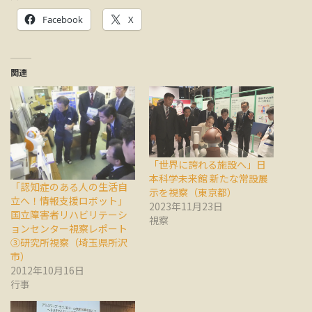
Facebook
X
関連
「世界に誇れる施設へ」日
本科学未来館 新たな常設展
「認知症のある人の生活自
示を視察（東京都）
立へ！情報支援ロボット」
2023年11月23日
国立障害者リハビリテーシ
視察
ョンセンター視察レポート
③研究所視察（埼玉県所沢
市）
2012年10月16日
行事