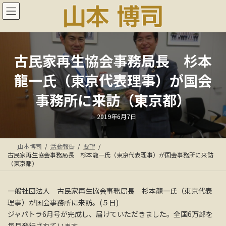
コ
ナ
ン
ビ
テ
ゲ
ン
ー
ツ
シ
へ
ョ
古民家再生協会事務局長 杉本
ス
ン
龍一氏（東京代表理事）が国会
キ
に
ッ
移
事務所に来訪（東京都）
プ
動
最
2019年6月7日
終
更
新
日
山本博司
活動報告
要望
時
:
古民家再生協会事務局長 杉本龍一氏（東京代表理事）が国会事務所に来訪
（東京都）
一般社団法人 古民家再生協会事務局長 杉本龍一氏（東京代表
理事）が国会事務所に来訪。(５日)
ジャパトラ6月号が完成し、届けていただきました。全国6万部を
毎月発行されています。