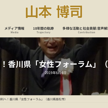
メディア情報
18年間の軌跡
多様な活動と社会貢献:音声解
Media
Trajectory
Contribution
へ！香川県「女性フォーラム」（
最
2019年6月4日
終
更
新
日
時
:
勝利へ！香川県「女性フォーラム」（香川県高松市）