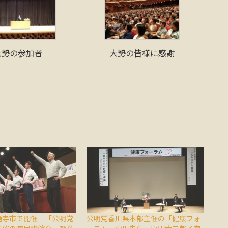
大勢の参加者
大勢の皆様に感謝
通寺市で開催 「公明党
公明党香川県本部主催の「健康フォ