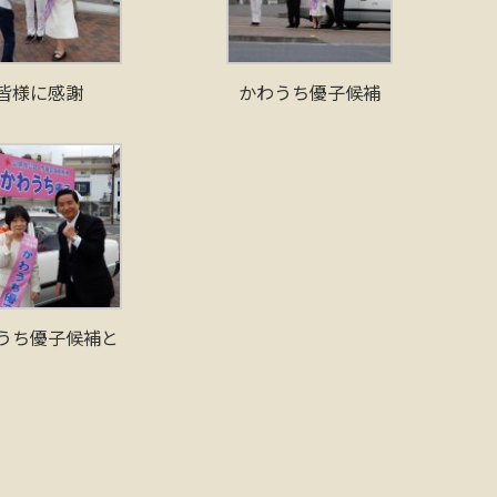
皆様に感謝
かわうち優子候補
うち優子候補と