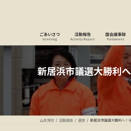
コ
ナ
ン
ビ
テ
ゲ
ン
ー
ツ
シ
ごあいさつ
活動報告
国会議事録
へ
ョ
Greeting
Activity Report
Parliament
ス
ン
キ
に
ッ
移
プ
動
新居浜市議選大勝利へ
山本博司
活動報告
選挙
新居浜市議選大勝利へ！