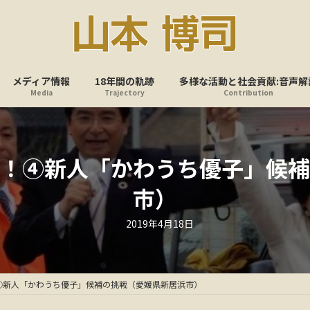
メディア情報
18年間の軌跡
多様な活動と社会貢献:音声解
Media
Trajectory
Contribution
！④新人「かわうち優子」候補
市）
最
2019年4月18日
終
更
新
日
時
:
④新人「かわうち優子」候補の挑戦（愛媛県新居浜市）