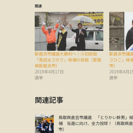
関連
新居浜市議選大勝利へ！③初挑戦
新居浜市議
「黒田まさのり」候補の挑戦（愛媛
さひこ」候
県新居浜市）
市）
2019年4月17日
2019年4月1
選挙
選挙
関連記事
鳥取県倉吉市議選 「とりかい幹男」
補 当選に向け、全力投球！（鳥取県
市）