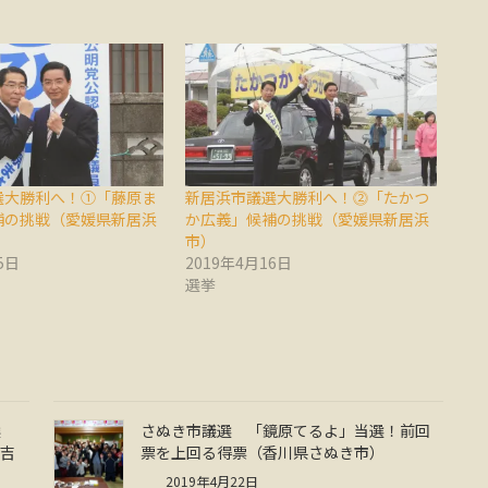
選大勝利へ！①「藤原ま
新居浜市議選大勝利へ！⓶「たかつ
補の挑戦（愛媛県新居浜
か広義」候補の挑戦（愛媛県新居浜
市）
5日
2019年4月16日
選挙
候
さぬき市議選 「鏡原てるよ」当選！前回
倉吉
票を上回る得票（香川県さぬき市）
2019年4月22日