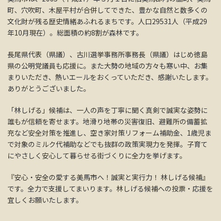
町、穴吹町、木屋平村が合併してできた、豊かな自然と数多くの
文化財が残る歴史情緒あふれるまちです。人口29531人（平成29
年10月現在）。総面積の約8割が森林です。
長尾県代表（県議）、古川選挙事務所事務長（県議）はじめ徳島
県の公明党議員も応援に。また大勢の地域の方々も寒い中、お集
まりいただき、熱いエールをおくっていただき、感謝いたします。
ありがとうございました。
「林しげる」候補は、一人の声を丁寧に聞く真剣で誠実な姿勢に
誰もが信頼を寄せます。地滑り地帯の災害復旧、避難所の備蓄拡
充など安全対策を推進し、空き家対策リフォーム補助金、1歳児ま
で対象のミルク代補助などでも抜群の政策実現力を発揮。子育て
にやさしく安心して暮らせる街づくりに全力を挙げます。
『安心・安全の愛する美馬市へ！誠実と実行力！ 林しげる候補』
です。全力で支援してまいります。林しげる候補への投票・応援を
宜しくお願いたします。