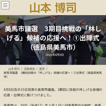
コ
ナ
ン
ビ
テ
ゲ
ン
ー
ツ
シ
へ
ョ
美馬市議選 3期目挑戦の「林し
ス
ン
げる」候補の応援へ！①出陣式
キ
に
ッ
移
（徳島県美馬市）
プ
動
最
2018年4月8日
終
更
新
日
山本博司
活動報告
選挙
時
:
美馬市議選 3期目挑戦の「林しげる」候補の応援へ！①出陣式（徳島県美馬
市）
4月8日告示15日投票の美馬市議選。3期目に挑戦の林しげる候補の
応援・出陣式に駆けつけました。
美馬市は、2005（平成17）年３月１日に旧美馬郡内の脇町、美馬