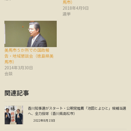
馬市）
2018年4月9日
選挙
美馬市５か所での国政報
告・地域懇談会（徳島県美
馬市）
2014年3月30日
会談
関連記事
香川知事選がスタート・公明党推薦「池田とよひと」候補当選
へ、全力投球（香川県高松市）
2022年8月15日