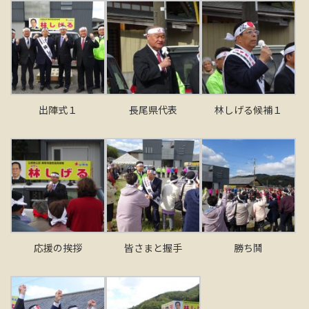
出陣式１
長尾県代表
林しげる候補１
応援の挨拶
皆さまと握手
勝ち鬨