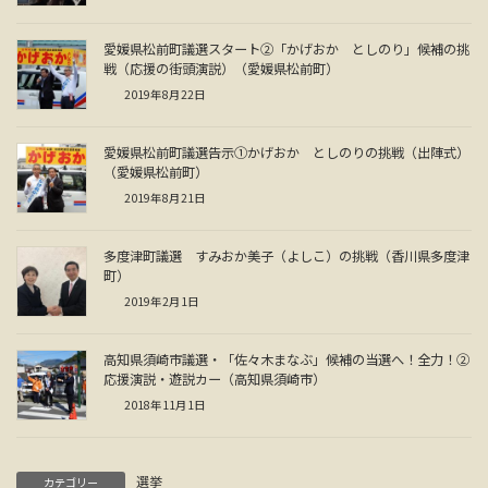
愛媛県松前町議選スタート②「かげおか としのり」候補の挑
戦（応援の街頭演説）（愛媛県松前町）
2019年8月22日
愛媛県松前町議選告示①かげおか としのりの挑戦（出陣式）
（愛媛県松前町）
2019年8月21日
多度津町議選 すみおか美子（よしこ）の挑戦（香川県多度津
町）
2019年2月1日
高知県須崎市議選・「佐々木まなぶ」候補の当選へ！全力！②
応援演説・遊説カー（高知県須崎市）
2018年11月1日
選挙
カテゴリー