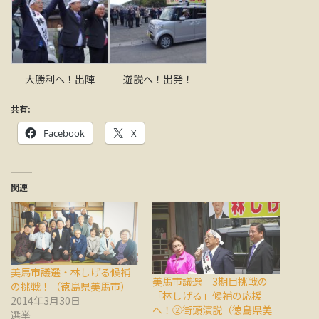
大勝利へ！出陣
遊説へ！出発！
共有:
Facebook
X
関連
美馬市議選・林しげる候補
美馬市議選 3期目挑戦の
の挑戦！（徳島県美馬市）
「林しげる」候補の応援
2014年3月30日
へ！②街頭演説（徳島県美
選挙