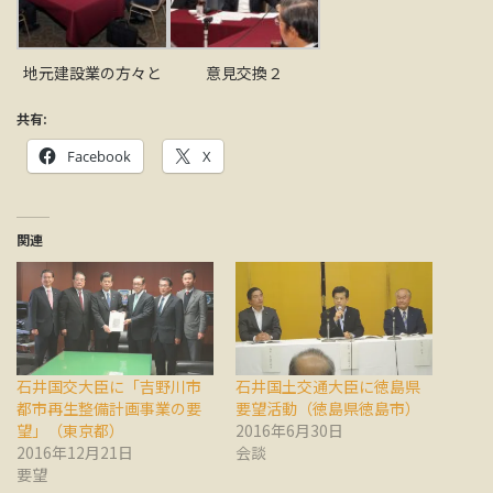
地元建設業の方々と
意見交換２
共有:
Facebook
X
関連
石井国交大臣に「吉野川市
石井国土交通大臣に徳島県
都市再生整備計画事業の要
要望活動（徳島県徳島市）
望」（東京都）
2016年6月30日
2016年12月21日
会談
要望