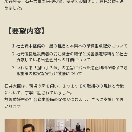
米谷会長・石井大臣の挨拶の後、要望をお聞きし、意見交換を進
めました。
【要望内容】
社会資本整備の一層の推進と本県への予算重点配分について
地元優良建設業者の受注機会の確保と災害協定締結など社会
貢献している当会会員への評価について
いわゆる「担い手３法」の主旨に沿った適正利潤が確保でき
る施策の確実な実行と徹底について
石井大臣は、現場の声を伺い、１つ１つその取組みの現状と今後
について、丁寧に話されていました。
故郷愛媛県の社会資本整備の促進が進むよう、さらに支援してま
いります。