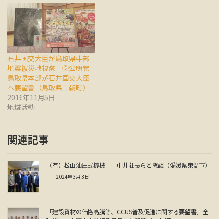
石井国交大臣が鳥取県中部
地震被災地視察 ⑤公明党
鳥取県本部が石井国交大臣
へ要望書（鳥取県三朝町）
2016年11月5日
地域活動
関連記事
（有）松山油圧式機械 中井社長らと懇談（愛媛県東温市）
2024年3月3日
「建設資材の価格高騰等、CCUS普及促進に関する要望書」全