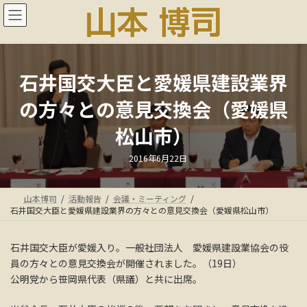
コ
ナ
ン
ビ
テ
ゲ
ン
ー
ツ
シ
へ
ョ
石井国交大臣と愛媛県建設業界
ス
ン
の方々との意見交換会（愛媛県
キ
に
ッ
移
松山市）
プ
動
最
2016年6月22日
終
更
新
日
山本博司
活動報告
会議・ミーティング
時
:
石井国交大臣と愛媛県建設業界の方々との意見交換会（愛媛県松山市）
石井国交大臣が愛媛入り。一般社団法人 愛媛県建設業協会の役
員の方々との意見交換会が開催されました。（19日）
公明党から笹岡県代表（県議）と共に出席。