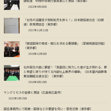
建総連 中西中央執行委員長らと懇談（東京都）
2022年4月28日
「女性の活躍促す税制拡充を訴え！」日本建設連合会（日建
連）政策懇談会（東京都）
2017年11月11日
「建設国保の育成・強化を求める要請書」（愛媛県建設労組）
（東京都）
2016年12月6日
石井国交大臣に要望！「真面目に努力した者が生き残れる、夢
と希望と誇りが持てる内装仕上業界の構築」（日本室内装飾事
業協働組合連合会）（東京都）
2016年6月10日
ヤングミセスの皆様と懇談（広島県広島市）
2013年2月25日
国会事務所にて医療・国保などの要望を伺い・意見交換（東京都）