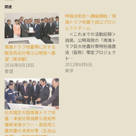
関連
特措法制定へ議論開始／南
海トラフ地震で自公プロジ
ェクトチーム
＜これまでの活動記録＞
自民、公明両党の「南海ト
ラフ巨大地震対策特別措置
南海トラフ地震等に対する
法（仮称）策定プロジェク
緊急防災対策②公明党へ要
ト…
望（東京都）
2012年6月6日
2016年6月18日
東京
要望
石井国交大臣南海トラフ地
震・津波対策視察②高知市
種崎津波タワー・高知湾三
重防護の津波対策（五台山