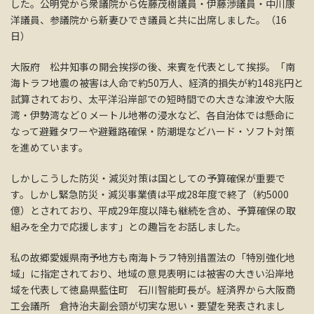
した。公明党から衆議院から佐藤茂樹議員・伊藤渉議員・中川康
洋議員、参議院から新妻ひでき議員と共に出席しました。（16
日）
大阪府 松井知事の開会挨拶の後、来賓を代表として挨拶。「南
海トラフ地震の被害は人命で約50万人、経済的損失が約148兆円と
試算されており、太平洋沿岸部での短時間での大きな津波や大阪
湾・伊勢湾など０メートル地帯の浸水など、各自治体では懸命に
なって避難タワーや避難路確保・防潮堤などハード・ソフト対策
を進めています。
しかしこうした防災・減災対策は国としての予算確保が重要で
す。しかし緊急防災・減災事業債は平成28年度で終了（約5000
億）とされており、平成29年度以降も継続を含め、予算確保の取
組みを全力で応援します」との趣旨をお話しました。
私の故郷愛媛県南予地方も南海トラフ特別措置法の「特別強化地
域」に指定されており、地域の意見表明には被害の大きい沿岸地
域を代表して徳島県藍住町 石川智能町長が。経済界から大阪商
工会議所 倉持治夫副会頭が切実な思い・要望を発表されまし