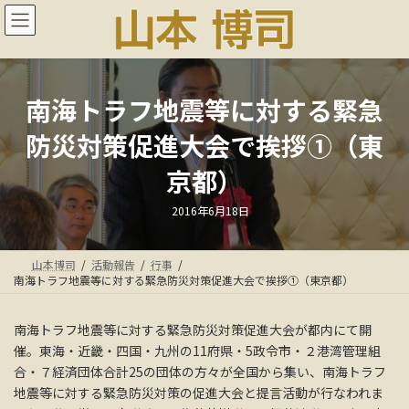
コ
ナ
ン
ビ
テ
ゲ
ン
ー
ツ
シ
へ
ョ
南海トラフ地震等に対する緊急
ス
ン
防災対策促進大会で挨拶①（東
キ
に
ッ
移
京都）
プ
動
最
2016年6月18日
終
更
新
日
山本博司
活動報告
行事
時
:
南海トラフ地震等に対する緊急防災対策促進大会で挨拶①（東京都）
南海トラフ地震等に対する緊急防災対策促進大会が都内にて開
催。東海・近畿・四国・九州の11府県・5政令市・２港湾管理組
合・７経済団体合計25の団体の方々が全国から集い、南海トラフ
地震等に対する緊急防災対策の促進大会と提言活動が行なわれま