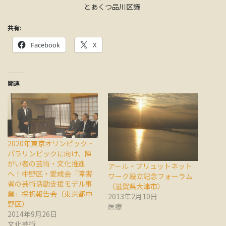
とあくつ品川区議
共有:
Facebook
X
関連
2020年東京オリンピック・
パラリンピックに向け、障
がい者の芸術・文化推進
アール・ブリュットネット
へ！中野区・愛成会「障害
ワーク設立記念フォーラム
者の芸術活動支援モデル事
（滋賀県大津市）
業」採択報告会（東京都中
2013年2月10日
野区）
医療
2014年9月26日
文化芸術