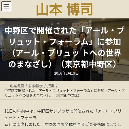
コ
ナ
ン
ビ
テ
ゲ
ン
ー
ツ
シ
中野区で開催された「アール・ブ
へ
ョ
ス
ン
リュット・フォーラム」に参加
キ
に
ッ
移
（アール・ブリュッ トへの世界
プ
動
のまなざし）（東京都中野区）
最
2016年2月13日
終
更
新
山本博司
活動報告
行事
日
時
中野区で開催された「アール・ブリュット・フォーラム」に参加（アール・ブ
:
リュッ トへの世界のまなざし）（東京都中野区）
11日の午前中は、中野区サンプラザで開催された「アール・ブリ
ュット・フォーラ
ム」に出席しました。中野のまち全体をまるごと美術館にしてし