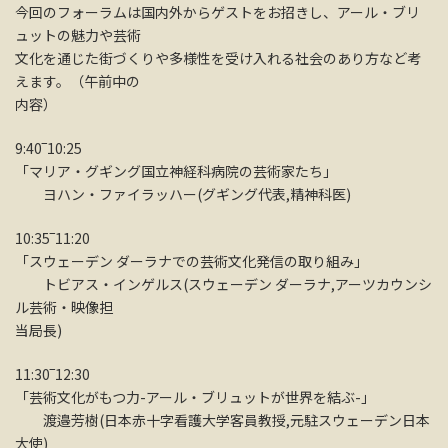
今回のフォーラムは国内外からゲストをお招きし、アール・ブリ
ュットの魅力や芸術
文化を通じた街づくりや多様性を受け入れる社会のあり方など考
えます。（午前中の
内容）
9:40‾10:25
「マリア・グギング国立神経科病院の芸術家たち」
ヨハン・ファイラッハー(グギング代表,精神科医)
10:35‾11:20
「スウェーデン ダーラナでの芸術文化発信の取り組み」
トビアス・インゲルス(スウェーデン ダーラナ,アーツカウンシ
ル芸術・映像担
当局長)
11:30‾12:30
「芸術文化がもつ力-アール・ブリュットが世界を結ぶ-」
渡邉芳樹(日本赤十字看護大学客員教授,元駐スウェーデン日本
大使)