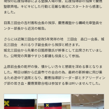
現役の応援指導部による塾旗入場の後、応援指導部の指揮で慶應
塾歌斉唱。キビキビした行動と荘厳な儀式にスタートから感激し
ました。
目黒三田会の吉村善和会長の挨拶、慶應義塾から蠣崎元章塾員セ
ンター部長から近況の報告。
さらには近隣三田会の安政5年発祥の地 三田会 森口一会長、城
北三田会 木川るり子副会長から挨拶と続きます。
城北三田会から先輩の日箇原徹氏が幹事として出席されていまし
た。公明党の斉藤やすひろ都議も役員として参加。
上原前会長の乾杯の後、懐かしい方々と懇親を深める事となりま
した。明日は朝から広島市での会合の為、最終の新幹線に飛び乗
るため途中で退席となり、慶應指導部リーダー部とチアリーディン
グ部の若き血・慶應賛歌合唱は参加する事は叶いませんでした。