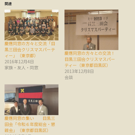
関連
慶應同窓の方々と交流「目
黒三田会クリスマスパーテ
慶應同窓の方々との交流！
ィー」（東京都）
目黒三田会クリスマスパー
2016年12月4日
ティー（東京都目黒区）
家族・友人・同窓
2013年12月8日
会談
慶應同窓の集い 目黒三
田会「令和６年度総会・懇
親会」（東京都目黒区）