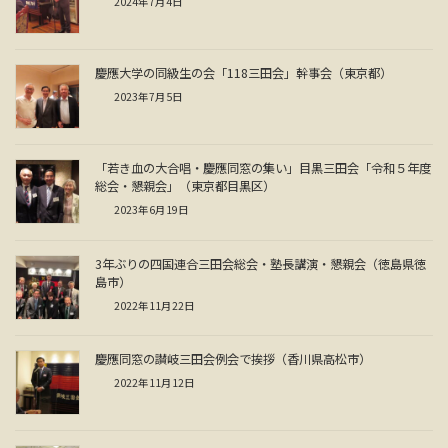
2024年7月4日
慶應大学の同級生の会「118三田会」幹事会（東京都）
2023年7月5日
「若き血の大合唱・慶應同窓の集い」目黒三田会「令和５年度
総会・懇親会」（東京都目黒区）
2023年6月19日
3年ぶりの四国連合三田会総会・塾長講演・懇親会（徳島県徳
島市）
2022年11月22日
慶應同窓の讃岐三田会例会で挨拶（香川県高松市）
2022年11月12日