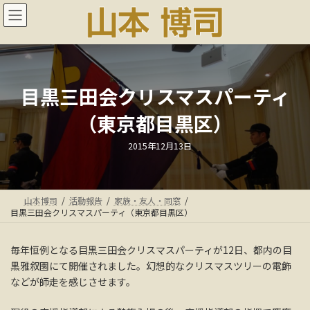
コ
ナ
ン
ビ
テ
ゲ
ン
ー
ツ
シ
へ
ョ
ス
ン
目黒三田会クリスマスパーティ
キ
に
（東京都目黒区）
ッ
移
プ
動
最
2015年12月13日
終
更
新
日
時
:
山本博司
活動報告
家族・友人・同窓
目黒三田会クリスマスパーティ（東京都目黒区）
毎年恒例となる目黒三田会クリスマスパーティが12日、都内の目
黒雅叙園にて開催されました。幻想的なクリスマスツリーの電飾
などが師走を感じさせます。