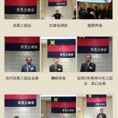
目黒三田会
応援指導部
塾歌斉唱
吉村目黒三田会会長
蠣崎部長
安政5年発祥の地三田
会 森口会長