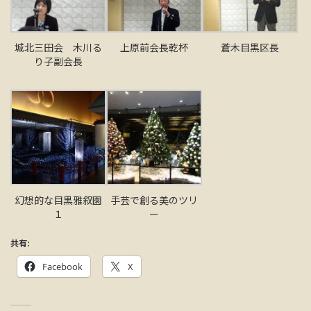
城北三田会 木川る
上原前会長乾杯
蒼木目黒区長
り子副会長
幻想的な目黒雅叙園
手芸で創る美のツリ
１
ー
共有:
Facebook
X