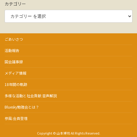
カテゴリー
ごあいさつ
活動報告
国会議事録
メディア情報
18年間の軌跡
多様な活動と社会貢献:音声解説
Bluesky勉強会とは？
参風:会員登壇
Copyright © 山本博司 All Rights Reserved.