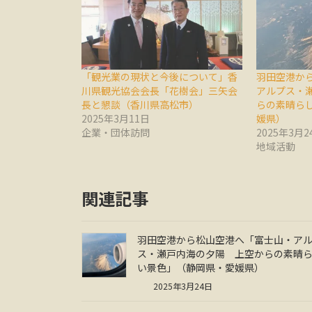
「観光業の現状と今後について」香
羽田空港か
川県観光協会会長「花樹会」三矢会
アルプス・
長と懇談（香川県高松市）
らの素晴ら
2025年3月11日
媛県）
企業・団体訪問
2025年3月2
地域活動
関連記事
羽田空港から松山空港へ「富士山・ア
ス・瀬戸内海の夕陽 上空からの素晴
い景色」（静岡県・愛媛県）
2025年3月24日