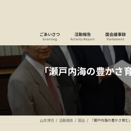
コ
ナ
ン
ビ
テ
ゲ
ン
ー
ツ
シ
ごあいさつ
活動報告
国会議事録
へ
ョ
Greeting
Activity Report
Parliament
ス
ン
キ
に
ッ
移
プ
動
「瀬戸内海の豊かさ
山本博司
活動報告
国会
「瀬戸内海の豊かさ育む