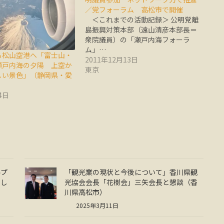
／党フォーラム 高松市で開催
＜これまでの活動記録＞ 公明党離
島振興対策本部（遠山清彦本部長＝
衆院議員）の「瀬戸内海フォーラ
ム」…
ら松山空港へ「富士山・
2011年12月13日
瀬戸内海の夕陽 上空か
東京
しい景色」（静岡県・愛
4日
ルプ
「観光業の現状と今後について」香川県観
らし
光協会会長「花樹会」三矢会長と懇談（香
川県高松市）
2025年3月11日