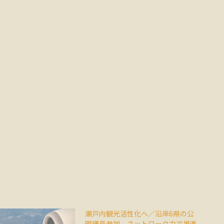
瀬戸内観光活性化へ／沿岸6県の公
明議員参加 ネットワーク力で推進