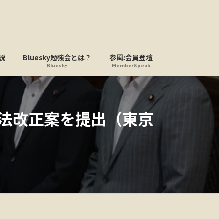
説
Bluesky勉強会とは？
参風:会員登壇
Bluesky
MemberSpeak
法改正案を提出（東京