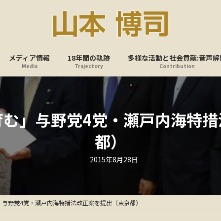
メディア情報
18年間の軌跡
多様な活動と社会貢献:音声解
Media
Trajectory
Contribution
育む」与野党4党・瀬戸内海特措
都）
最
2015年8月28日
終
更
新
日
時
:
」与野党4党・瀬戸内海特措法改正案を提出（東京都）