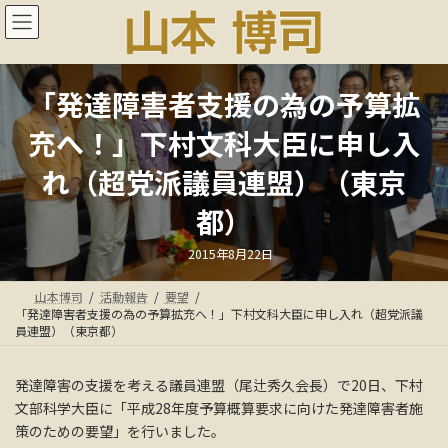
コ
ナ
ン
ビ
テ
ゲ
ン
ー
ツ
シ
「発達障害者支援の為の予算拡
へ
ョ
ス
ン
充へ！」下村文科大臣に申し入
キ
に
ッ
移
れ（超党派議員連盟）（東京
プ
動
都）
最
2015年8月22日
終
更
新
山本博司
活動報告
要望
日
時
「発達障害者支援の為の予算拡充へ！」下村文科大臣に申し入れ（超党派議
:
員連盟）（東京都）
発達障害の支援を考える議員連盟（尾辻秀久会長）で20日、下村
文部科学大臣に「平成28年度予算概算要求に向けた発達障害者施
策のための要望」を行いました。