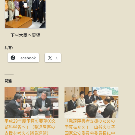
下村大臣へ要望
共有:
Facebook
X
関連
平成29年度予算の要望①文
「発達障害者支援のための
部科学省へ！（発達障害の
予算拡充を！」山谷えり子
支援を考える議員連盟）
国家公安委員会委員長に申