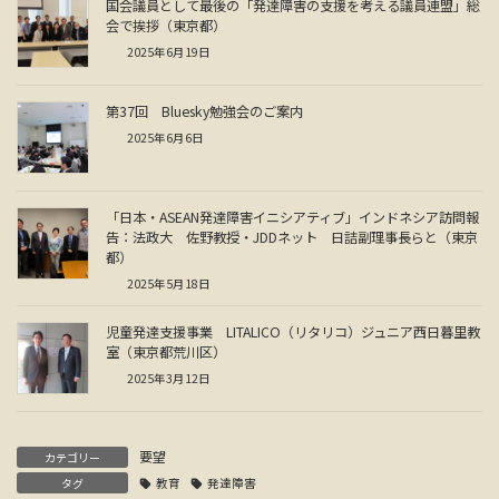
国会議員として最後の「発達障害の支援を考える議員連盟」総
会で挨拶（東京都）
2025年6月19日
第37回 Bluesky勉強会のご案内
2025年6月6日
「日本・ASEAN発達障害イニシアティブ」インドネシア訪問報
告：法政大 佐野教授・JDDネット 日詰副理事長らと（東京
都）
2025年5月18日
児童発達支援事業 LITALICO（リタリコ）ジュニア西日暮里教
室（東京都荒川区）
2025年3月12日
要望
カテゴリー
タグ
教育
発達障害