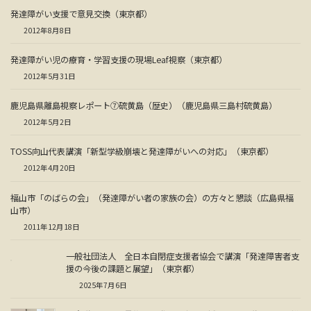
発達障がい支援で意見交換（東京都）
2012年8月8日
発達障がい児の療育・学習支援の現場Leaf視察（東京都）
2012年5月31日
鹿児島県離島視察レポート⑦硫黄島（歴史）（鹿児島県三島村硫黄島）
2012年5月2日
TOSS向山代表講演「新型学級崩壊と発達障がいへの対応」（東京都）
2012年4月20日
福山市「のばらの会」（発達障がい者の家族の会）の方々と懇談（広島県福
山市）
2011年12月18日
一般社団法人 全日本自閉症支援者協会で講演「発達障害者支
援の今後の課題と展望」（東京都）
2025年7月6日