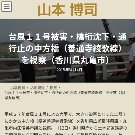
コ
ナ
ン
ビ
テ
ゲ
ン
ー
ツ
シ
へ
ョ
台風１１号被害・橋桁沈下・通
ス
ン
行止の中方橋（善通寺綾歌線）
キ
に
ッ
移
を視察（香川県丸亀市）
プ
動
最
2015年8月14日
終
更
新
日
山本博司
活動報告
視察
時
:
台風１１号被害・橋桁沈下・通行止の中方橋（善通寺綾歌線）を視察（香川
県丸亀市）
平成２７年台風１１号による大雨で、大きな被害となった土器川
にかかる中方橋（県道善通寺綾歌線）を香川県広瀬良隆県議・丸
亀市内田俊英市議と視察。（12日）香川県庁から土木部道路課の
安西課長から説明を受け、今後について意見交換を進めました。