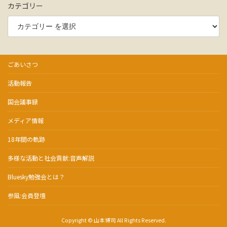
カテゴリー
ごあいさつ
活動報告
国会議事録
メディア情報
18年間の軌跡
多様な活動と社会貢献:音声解説
Bluesky勉強会とは？
参風:会員登壇
Copyright © 山本博司 All Rights Reserved.