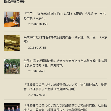
関連記事
「芦田川『5カ年加速化対策』に関する要望」広島県府中市小
野市長（東京都）
2022年10月15日
平成30年度四国治水事業促進懇談会（四水連・四川協）（東京
都）
2018年11月1日
台風11号で収穫期の桃に大きな被害があった丸亀市飯山町の現
地農家を訪問（香川県丸亀市）
2015年8月4日
「津波等の災害に強い施設整備について」社会福祉法人 愛育
会 橘理事長らと懇談（徳島県松茂町）
2025年7月29日
「津波等の災害に強い新たな施設整備などで意見交換」社会福
祉法人 愛育会 楠理事長らと（徳島県松茂町）