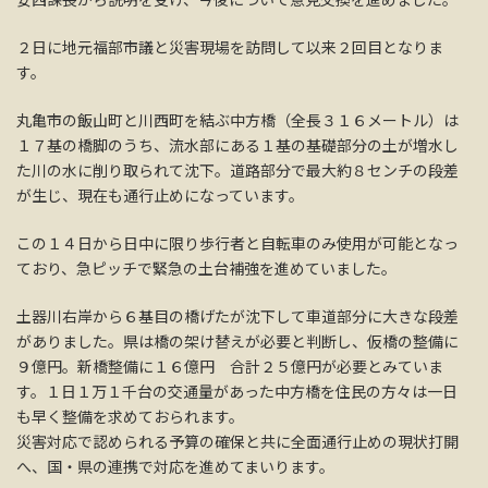
２日に地元福部市議と災害現場を訪問して以来２回目となりま
す。
丸亀市の飯山町と川西町を結ぶ中方橋（全長３１６メートル）は
１７基の橋脚のうち、流水部にある１基の基礎部分の土が増水し
た川の水に削り取られて沈下。道路部分で最大約８センチの段差
が生じ、現在も通行止めになっています。
この１４日から日中に限り歩行者と自転車のみ使用が可能となっ
ており、急ピッチで緊急の土台補強を進めていました。
土器川右岸から６基目の橋げたが沈下して車道部分に大きな段差
がありました。県は橋の架け替えが必要と判断し、仮橋の整備に
９億円。新橋整備に１６億円 合計２５億円が必要とみていま
す。１日１万１千台の交通量があった中方橋を住民の方々は一日
も早く整備を求めておられます。
災害対応で認められる予算の確保と共に全面通行止めの現状打開
へ、国・県の連携で対応を進めてまいります。