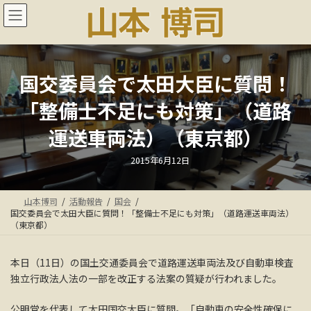
コ
ナ
ン
ビ
テ
ゲ
ン
ー
ツ
シ
へ
ョ
国交委員会で太田大臣に質問！
ス
ン
「整備士不足にも対策」（道路
キ
に
ッ
移
運送車両法）（東京都）
プ
動
最
2015年6月12日
終
更
新
日
山本博司
活動報告
国会
時
:
国交委員会で太田大臣に質問！「整備士不足にも対策」（道路運送車両法）
（東京都）
本日（11日）の国土交通委員会で道路運送車両法及び自動車検査
独立行政法人法の一部を改正する法案の質疑が行われました。
公明党を代表して太田国交大臣に質問。「自動車の安全性確保に